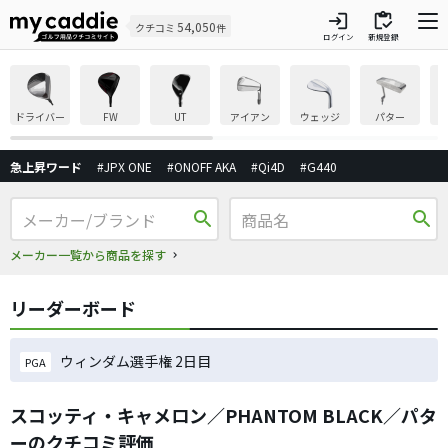
login
inventory
54,050
クチコミ
件
ログイン
新規登録
ドライバー
FW
UT
アイアン
ウェッジ
パター
急上昇ワード
#JPX ONE
#ONOFF AKA
#Qi4D
#G440
search
search
メーカー一覧から商品を探す
リーダーボード
ウィンダム選手権 2日目
PGA
スコッティ・キャメロン／PHANTOM BLACK／パタ
ーのクチコミ評価