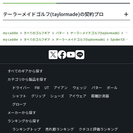
テーラーメイドゴルフ(taylormade)の契約プロ
my caddie
すべてのゴルフギア
パター
テーラーメイドゴルフ(taylormade)
テーラ
my caddie
すべてのゴルフギア
テーラーメイドゴルフ(taylormade)
Spider EX
テ
すべてのギアから探す
カテゴリから製品を探す
ドライバー
FW
UT
アイアン
ウェッジ
パター
ボール
シャフト
グリップ
シューズ
アイウェア
距離計測器
グローブ
メーカーから探す
ランキングから探す
ランキングトップ
売れ筋ランキング
クチコミ評価ランキング