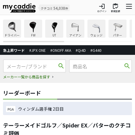
login
inventory
54,038
クチコミ
件
ログイン
新規登録
ドライバー
FW
UT
アイアン
ウェッジ
パター
急上昇ワード
#JPX ONE
#ONOFF AKA
#Qi4D
#G440
search
search
メーカー一覧から商品を探す
リーダーボード
ウィンダム選手権 2日目
PGA
テーラーメイドゴルフ／Spider EX／パターのクチコ
ミ評価