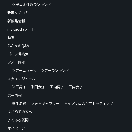
クチコミ件数ランキング
新着クチコミ
新製品情報
my caddieノート
動画
みんなのQ&A
ゴルフ場検索
ツアー情報
ツアーニュース
ツアーランキング
大会スケジュール
米国男子
米国女子
国内男子
国内女子
選手情報
選手名鑑
フォトギャラリー
トッププロのギアセッティング
はじめての方へ
よくある質問
マイページ