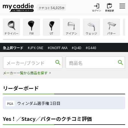
login
inventory
54,025
クチコミ
件
ログイン
新規登録
ドライバー
FW
UT
アイアン
ウェッジ
パター
急上昇ワード
#JPX ONE
#ONOFF AKA
#Qi4D
#G440
search
search
メーカー一覧から商品を探す
リーダーボード
ウィンダム選手権 1日目
PGA
Yes！／Stacy／パターのクチコミ評価