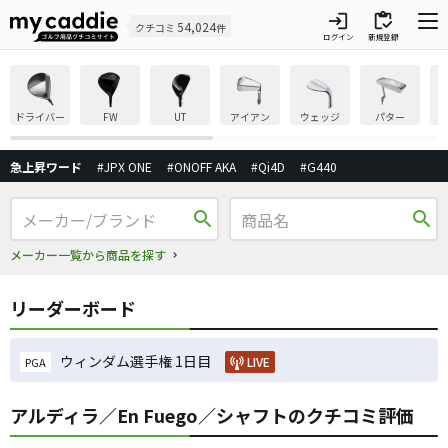
login
inventory
54,024
クチコミ
件
ログイン
新規登録
ドライバー
FW
UT
アイアン
ウェッジ
パター
急上昇ワード
#JPX ONE
#ONOFF AKA
#Qi4D
#G440
search
search
メーカー一覧から商品を探す
リーダーボード
ウィンダム選手権 1日目
LIVE
PGA
アルディラ／En Fuego／シャフトのクチコミ評価