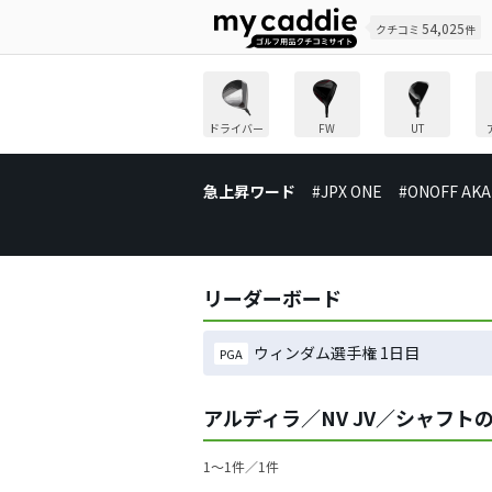
54,025
クチコミ
件
ドライバー
FW
UT
急上昇ワード
#JPX ONE
#ONOFF AKA
リーダーボード
ウィンダム選手権 1日目
PGA
アルディラ／NV JV／シャフト
1〜1件／1件