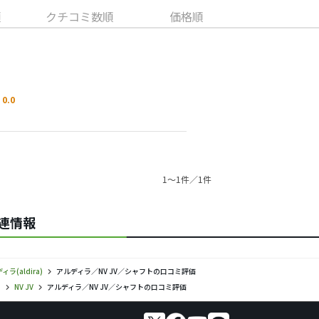
順
クチコミ数順
価格順
0.0
1〜1件／1件
関連情報
ィラ(aldira)
アルディラ／NV JV／シャフトの口コミ評価
)
NV JV
アルディラ／NV JV／シャフトの口コミ評価