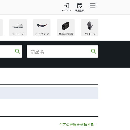
login
inventory
ログイン
新規登録
シューズ
アイウェア
距離計測器
グローブ
search
search
ギアの登録を依頼する