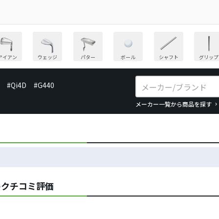
アイアン
ウェッジ
パター
ボール
シャフト
グリップ
#Qi4D
#G440
メーカー一覧から商品を探す
のクチコミ評価