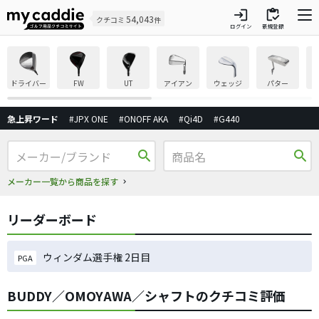
login
inventory
54,043
クチコミ
件
ログイン
新規登録
ドライバー
FW
UT
アイアン
ウェッジ
パター
急上昇ワード
#JPX ONE
#ONOFF AKA
#Qi4D
#G440
search
search
メーカー一覧から商品を探す
リーダーボード
ウィンダム選手権 2日目
PGA
BUDDY／OMOYAWA／シャフトのクチコミ評価