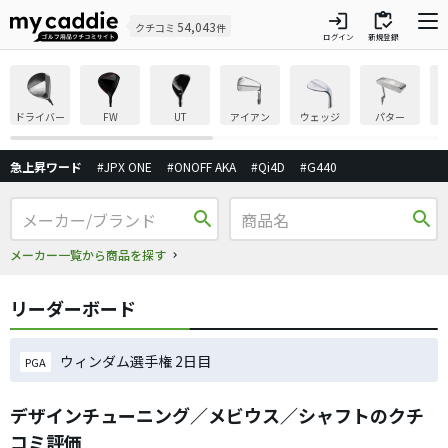
login
inventory
54,043
クチコミ
件
ログイン
新規登録
ドライバー
FW
UT
アイアン
ウェッジ
パター
急上昇ワード
#JPX ONE
#ONOFF AKA
#Qi4D
#G440
search
search
メーカー一覧から商品を探す
リーダーボード
ウィンダム選手権 2日目
PGA
デザインチューニング／メビウス／シャフトのクチ
コミ評価