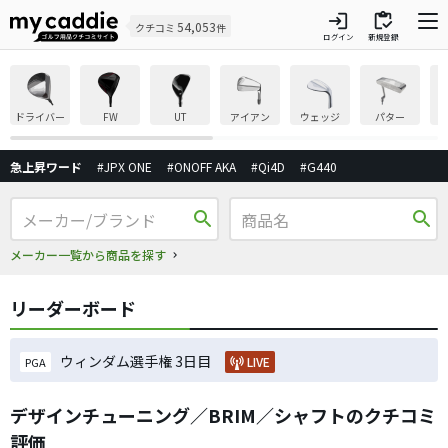
login
inventory
54,053
クチコミ
件
ログイン
新規登録
ドライバー
FW
UT
アイアン
ウェッジ
パター
急上昇ワード
#JPX ONE
#ONOFF AKA
#Qi4D
#G440
search
search
メーカー一覧から商品を探す
リーダーボード
ウィンダム選手権 3日目
LIVE
PGA
デザインチューニング／BRIM／シャフトのクチコミ
評価