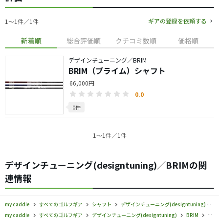
ギアの登録を依頼する
1〜1件／1件
新着順
総合評価順
クチコミ数順
価格順
デザインチューニング／BRIM
BRIM（ブライム）シャフト
66,000円
0.0
0件
1〜1件／1件
デザインチューニング(designtuning)／BRIMの関
連情報
my caddie
すべてのゴルフギア
シャフト
デザインチューニング(designtuning)
my caddie
すべてのゴルフギア
デザインチューニング(designtuning)
BRIM
デザ