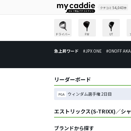
54,043
クチコミ
件
ドライバー
FW
UT
急上昇ワード
#JPX ONE
#ONOFF AKA
リーダーボード
ウィンダム選手権 2日目
PGA
エストリックス(S-TRIXX)／
ブランドから探す