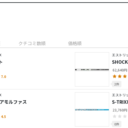
順
クチコミ数順
価格順
X
エストリ
フト
SHOCK
62,640円
7.0
2件
X
エストリック
ER アモルファス
S-TRIX
23,760円
4.5
0件