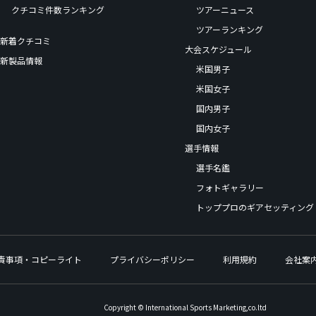
クチコミ件数ランキング
ツアーニュース
ツアーランキング
新着クチコミ
大会スケジュール
新製品情報
米国男子
米国女子
国内男子
国内女子
選手情報
選手名鑑
フォトギャラリー
トッププロのギアセッティング
責事項・コピーライト
プライバシーポリシー
利用規約
会社案
Copyright © International Sports Marketing,co.ltd