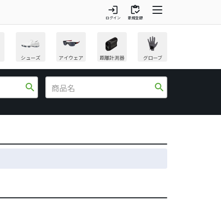
login
inventory
ログイン
新規登録
シューズ
アイウェア
距離計測器
グローブ
search
search