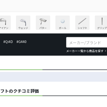
アイアン
ウェッジ
パター
ボール
シャフト
グリップ
#Qi4D
#G440
メーカー一覧から商品を探す
シャフトのクチコミ評価