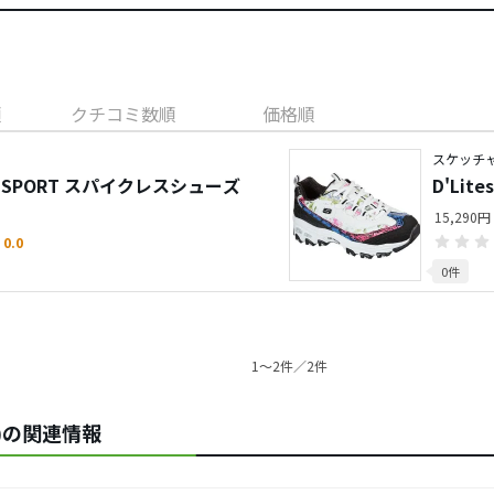
順
クチコミ数順
価格順
スケッチ
E 5 SPORT スパイクレスシューズ
D'Lite
15,290円
0.0
0件
1〜2件／2件
)の関連情報