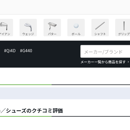
アイアン
ウェッジ
パター
ボール
シャフト
グリップ
#Qi4D
#G440
メーカー一覧から商品を探す
)／シューズのクチコミ評価