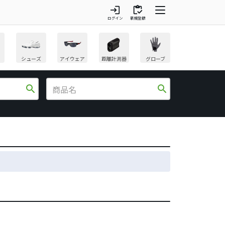
login
inventory
ログイン
新規登録
シューズ
アイウェア
距離計測器
グローブ
search
search