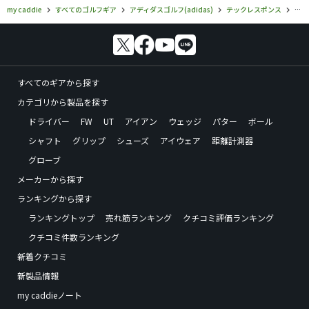
my caddie
すべてのゴルフギア
アディダスゴルフ(adidas)
テックレスポンス
アデ
すべてのギアから探す
カテゴリから製品を探す
ドライバー
FW
UT
アイアン
ウェッジ
パター
ボール
シャフト
グリップ
シューズ
アイウェア
距離計測器
グローブ
メーカーから探す
ランキングから探す
ランキングトップ
売れ筋ランキング
クチコミ評価ランキング
クチコミ件数ランキング
新着クチコミ
新製品情報
my caddieノート