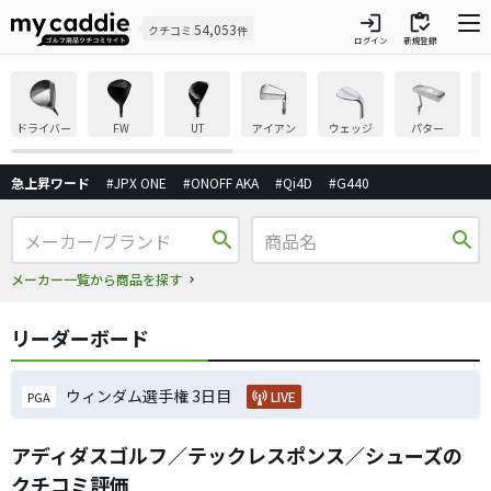
login
inventory
54,053
クチコミ
件
ログイン
新規登録
ドライバー
FW
UT
アイアン
ウェッジ
パター
急上昇ワード
#JPX ONE
#ONOFF AKA
#Qi4D
#G440
search
search
メーカー一覧から商品を探す
リーダーボード
ウィンダム選手権 3日目
LIVE
PGA
アディダスゴルフ／テックレスポンス／シューズの
クチコミ評価