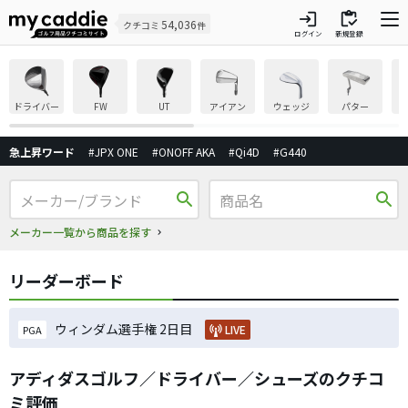
login
inventory
54,036
クチコミ
件
ログイン
新規登録
ドライバー
FW
UT
アイアン
ウェッジ
パター
急上昇ワード
#JPX ONE
#ONOFF AKA
#Qi4D
#G440
search
search
メーカー一覧から商品を探す
リーダーボード
ウィンダム選手権 2日目
LIVE
PGA
アディダスゴルフ／ドライバー／シューズのクチコ
ミ評価