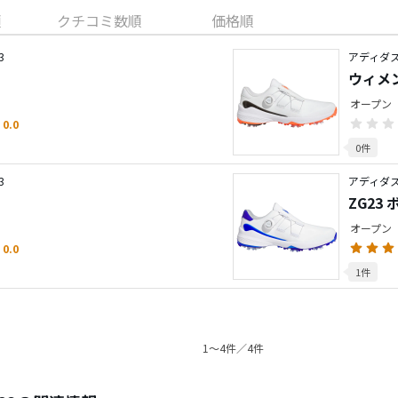
順
クチコミ数順
価格順
3
アディダス
ウィメン
オープン
0.0
0件
3
アディダス
ZG23 
オープン
0.0
1件
1〜4件／4件