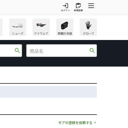
login
inventory
ログイン
新規登録
シューズ
アイウェア
距離計測器
グローブ
search
search
ギアの登録を依頼する