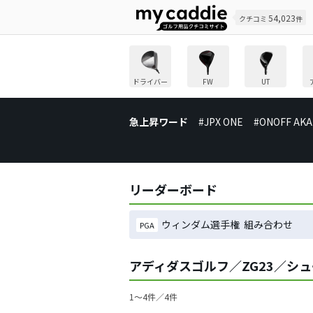
54,023
クチコミ
件
ドライバー
FW
UT
急上昇ワード
#JPX ONE
#ONOFF AKA
リーダーボード
ウィンダム選手権 組み合わせ
PGA
アディダスゴルフ／ZG23／シ
1〜4件／4件