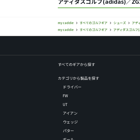
アディダスゴルフ(adidas)／Z
my caddie
すべてのゴルフギア
シューズ
アディ
my caddie
すべてのゴルフギア
アディダスゴルフ(ad
すべてのギアから探す
カテゴリから製品を探す
ドライバー
FW
UT
アイアン
ウェッジ
パター
ボール