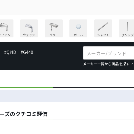
アイアン
ウェッジ
パター
ボール
シャフト
グリップ
#Qi4D
#G440
メーカー一覧から商品を探す
ューズのクチコミ評価