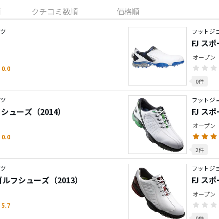
順
クチコミ数順
価格順
ーツ
フットジョ
FJ ス
オープン
0.0
0件
ーツ
フットジョ
フシューズ（2014）
FJ ス
オープン
0.0
2件
ーツ
フットジョ
 ゴルフシューズ（2013）
FJ ス
オープン
5.7
0件