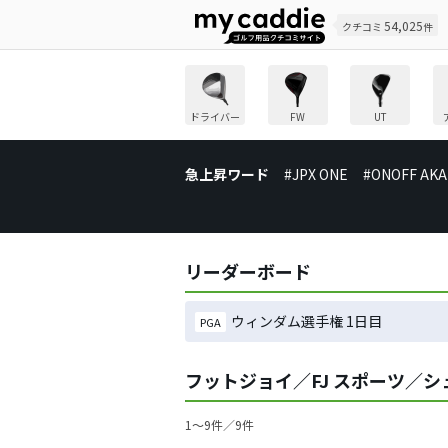
54,025
クチコミ
件
ドライバー
FW
UT
急上昇ワード
#JPX ONE
#ONOFF AKA
リーダーボード
ウィンダム選手権 1日目
PGA
フットジョイ／FJ スポーツ／
1〜9件／9件