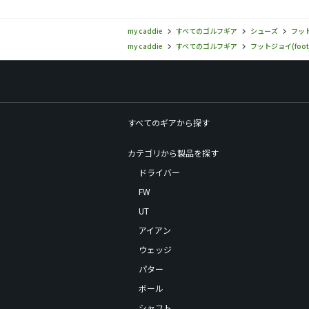
my caddie
すべてのゴルフギア
シューズ
フット
my caddie
すべてのゴルフギア
フットジョイ(footj
すべてのギアから探す
カテゴリから製品を探す
ドライバー
FW
UT
アイアン
ウェッジ
パター
ボール
シャフト