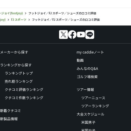
ジョイ(footjoy)
フットジョイ／FJ スポーツ／シューズの口コミ評価
oy)
FJ スポーツ
フットジョイ／FJ スポーツ／シューズの口コミ評価
メーカーから探す
my caddieノート
動画
ランキングから探す
みんなのQ&A
ランキングトップ
ゴルフ場検索
売れ筋ランキング
クチコミ評価ランキング
ツアー情報
クチコミ件数ランキング
ツアーニュース
ツアーランキング
新着クチコミ
大会スケジュール
新製品情報
米国男子
米国女子