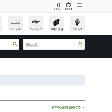
login
inventory
ログイン
新規登録
シューズ
アイウェア
距離計測器
グローブ
search
search
ギアの登録を依頼する