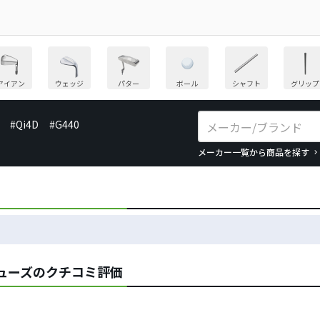
アイアン
ウェッジ
パター
ボール
シャフト
グリップ
#Qi4D
#G440
メーカー一覧から商品を探す
シューズのクチコミ評価