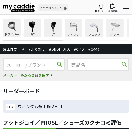
login
inventory
54,043
クチコミ
件
ログイン
新規登録
ドライバー
FW
UT
アイアン
ウェッジ
パター
急上昇ワード
#JPX ONE
#ONOFF AKA
#Qi4D
#G440
search
search
メーカー一覧から商品を探す
リーダーボード
ウィンダム選手権 2日目
PGA
フットジョイ／PROSL／シューズのクチコミ評価