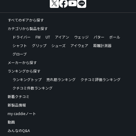
すべてのギアから探す
カテゴリから製品を探す
ドライバー
FW
UT
アイアン
ウェッジ
パター
ボール
シャフト
グリップ
シューズ
アイウェア
距離計測器
グローブ
メーカーから探す
ランキングから探す
ランキングトップ
売れ筋ランキング
クチコミ評価ランキング
クチコミ件数ランキング
新着クチコミ
新製品情報
my caddieノート
動画
みんなのQ&A