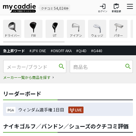
login
inventory
54,024
クチコミ
件
ログイン
新規登録
ドライバー
FW
UT
アイアン
ウェッジ
パター
急上昇ワード
#JPX ONE
#ONOFF AKA
#Qi4D
#G440
search
search
メーカー一覧から商品を探す
リーダーボード
ウィンダム選手権 1日目
LIVE
PGA
ナイキゴルフ／バンドン／シューズのクチコミ評価