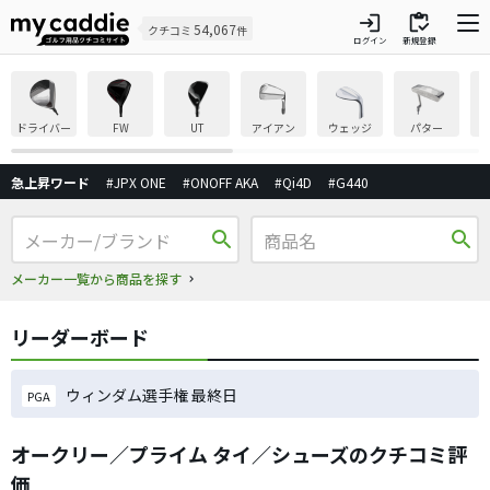
login
inventory
54,067
クチコミ
件
ログイン
新規登録
ドライバー
FW
UT
アイアン
ウェッジ
パター
急上昇ワード
#JPX ONE
#ONOFF AKA
#Qi4D
#G440
search
search
メーカー一覧から商品を探す
リーダーボード
ウィンダム選手権 最終日
PGA
オークリー／プライム タイ／シューズのクチコミ評
価