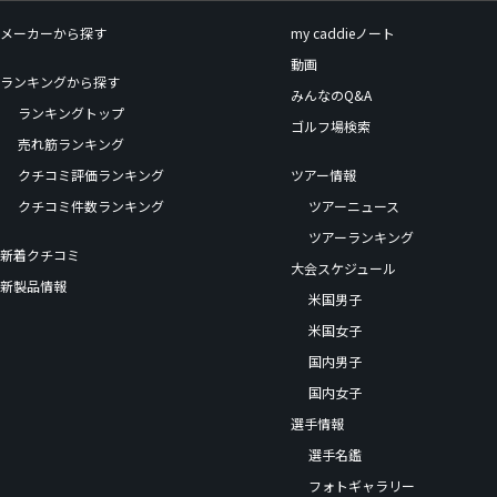
メーカーから探す
my caddieノート
動画
ランキングから探す
みんなのQ&A
ランキングトップ
ゴルフ場検索
売れ筋ランキング
クチコミ評価ランキング
ツアー情報
クチコミ件数ランキング
ツアーニュース
ツアーランキング
新着クチコミ
大会スケジュール
新製品情報
米国男子
米国女子
国内男子
国内女子
選手情報
選手名鑑
フォトギャラリー