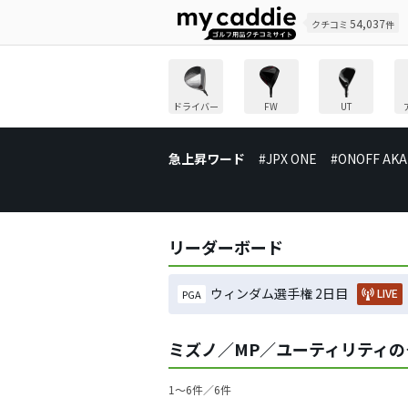
54,037
クチコミ
件
ドライバー
FW
UT
急上昇ワード
#JPX ONE
#ONOFF AKA
リーダーボード
ウィンダム選手権 2日目
LIVE
PGA
ミズノ／MP／ユーティリティの
1〜6件／6件