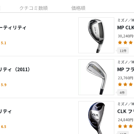
順
クチコミ数順
価格順
ミズノ／M
ユーティリティ
MP C
30,240
5.1
11件
ミズノ／M
ィリティ（2011）
MP フ
23,760円
5.9
4件
ミズノ／M
ィリティ
CLK 
24,840円
6.5