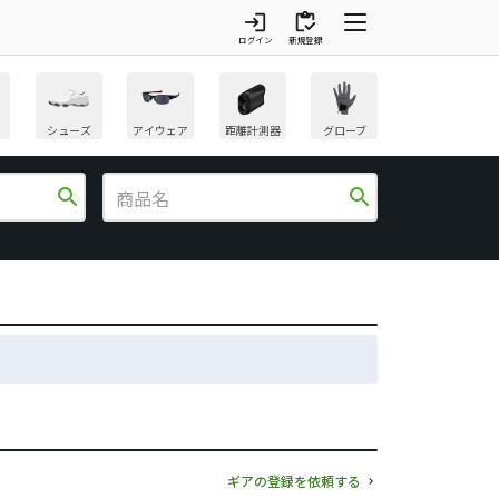
login
inventory
ログイン
新規登録
シューズ
アイウェア
距離計測器
グローブ
search
search
ギアの登録を依頼する