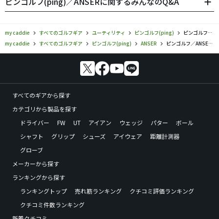
ピンゴルフ(ping)／ANSERに関するみんなのQ&A
my caddie
すべてのゴルフギア
ユーティリティ
ピンゴルフ(ping)
ピンゴルフ／ANSER／ユーティリティの口コミ評価
my caddie
すべてのゴルフギア
ピンゴルフ(ping)
ANSER
ピンゴルフ／ANSER／ユーティリティの口コミ評価
すべてのギアから探す
カテゴリから製品を探す
ドライバー
FW
UT
アイアン
ウェッジ
パター
ボール
シャフト
グリップ
シューズ
アイウェア
距離計測器
グローブ
メーカーから探す
ランキングから探す
ランキングトップ
売れ筋ランキング
クチコミ評価ランキング
クチコミ件数ランキング
新着クチコミ