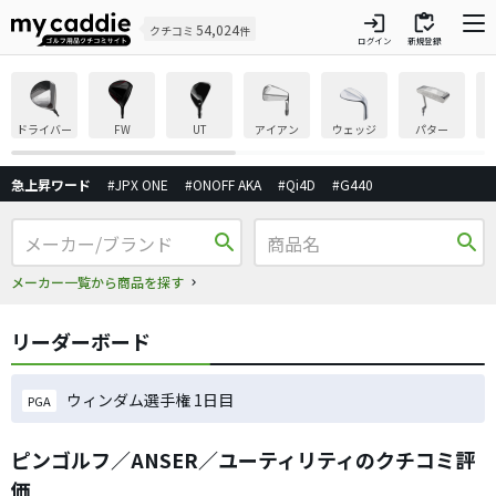
login
inventory
54,024
クチコミ
件
ログイン
新規登録
ドライバー
FW
UT
アイアン
ウェッジ
パター
急上昇ワード
#JPX ONE
#ONOFF AKA
#Qi4D
#G440
search
search
メーカー一覧から商品を探す
リーダーボード
ウィンダム選手権 1日目
PGA
ピンゴルフ／ANSER／ユーティリティのクチコミ評
価