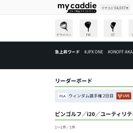
54,037
クチコミ
件
ドライバー
FW
UT
急上昇ワード
#JPX ONE
#ONOFF AKA
リーダーボード
ウィンダム選手権 2日目
LIVE
PGA
ピンゴルフ／i20／ユーティリ
1〜1件／1件