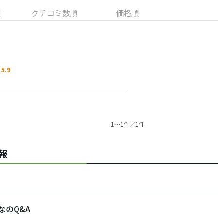
順
クチコミ数順
価格順
5.9
1〜1件／1件
情報
なのQ&A