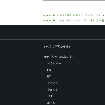
my caddie
すべてのゴルフギア
ユーティリティ
my caddie
すべてのゴルフギア
ピンゴルフ(ping)
すべてのギアから探す
カテゴリから製品を探す
ドライバー
FW
UT
アイアン
ウェッジ
パター
ボール