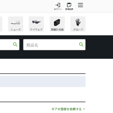
login
inventory
ログイン
新規登録
シューズ
アイウェア
距離計測器
グローブ
search
search
ギアの登録を依頼する