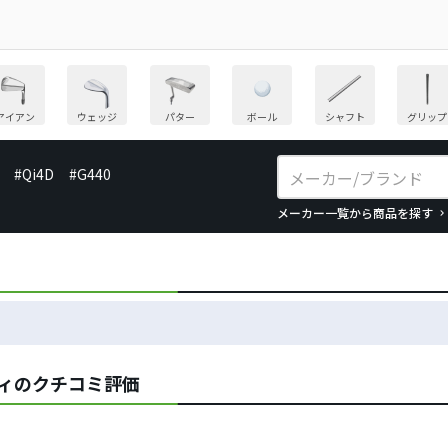
アイアン
ウェッジ
パター
ボール
シャフト
グリップ
#Qi4D
#G440
メーカー一覧から商品を探す
ティのクチコミ評価