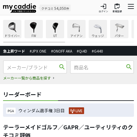
login
inventory
54,050
クチコミ
件
ログイン
新規登録
ドライバー
FW
UT
アイアン
ウェッジ
パター
急上昇ワード
#JPX ONE
#ONOFF AKA
#Qi4D
#G440
search
search
メーカー一覧から商品を探す
リーダーボード
ウィンダム選手権 3日目
LIVE
PGA
テーラーメイドゴルフ／GAPR／ユーティリティのク
チコミ評価