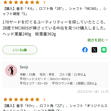
7
【購入】番手「♯6」、ロフト角「28°」、シャフト「MCI60」、シ
ャフト硬度「S」
170ヤードを打てるユーティリティーを探していたところ、
28度でMCI60Sが挿さっている中古を見つけ購入しました。
ヘッド重量240g 総重量362g
私はシャフトに鉛を10g貼ってバランス調整しました。
続きを読む
カチャカチャでロフト±0.5度ずつ最大±1.5まで調整できま
いいね
す。
つかまりが良くスライスしたり右にふけるような球は出ま
せん。
Senji
ディープフェースで簡単に拾ってくれるので、打ち込まずに
年齢：55歳
性別：男性
ゴルフ歴：21年以上
払い打った方が良いと思います。芯も広く難しさのような
平均ヘッドスピード：36m/s～40m/s
ものは全く感じません。
平均スコア：85～89
平均ラウンド数：1週間に2回以上
弾道はPW並みに高く上がります。打感や打音は硬く弾くよ
2022/3/16（水）11:25
うな感じなので好みは分かれると思います。
7
【購入】番手「#3+」、ロフト角「22°」、シャフト「オリジナルス
チールシャフト」、シャフト硬度「S」