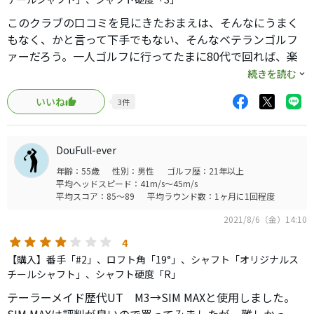
このクラブの口コミを見にきたおまえは、そんなにうまく
もなく、かと言って下手でもない、そんなベテランゴルフ
ァーだろう。一人ゴルフに行ってたまに80代で回れば、楽
しいと思えるそんなやつ。俺もそうだ。
続きを読む
このクラブが飛ぶか、上がるか、芯を外した時にどうなる
いいね
3
件
か、知りたくてきたと思うが、俺の話しを少し聞いていっ
てくれ。
俺たちの悩みといえば、老後にやることと家族との関係以
DouFull-ever
外には、長めのミドルホールの180ヤード前後をどう打つ方
年齢：55歳
性別：男性
ゴルフ歴：21年以上
だ。
平均ヘッドスピード：41m/s～45m/s
俺たちのヘッドスピードではアイアンではせいぜい170、現
平均スコア：85～89
平均ラウンド数：1ヶ月に1回程度
実には160が限界だ。
2021/8/6（金）14:10
ただ、ドライバーがブーメランフックして失敗したとして
4
も、180ヤードしっかり打てれば、暇にあかせて鍛えた58
【購入】番手「#2」、ロフト角「19°」、シャフト「オリジナルス
度のウェッジでボギーは拾える。
チールシャフト」、シャフト硬度「R」
問題は150ヤードはトップしても飛んで、左にひっかけても
テーラーメイド歴代UT M3→SIM MAXと使用しました。
林に入らず、間違って飛びすぎたとしても190ヤード先のバ