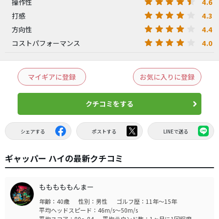
4.6
操作性
4.3
打感
4.4
方向性
4.0
コストパフォーマンス
マイギアに登録
お気に入りに登録
クチコミをする
シェアする
ポストする
LINEで送る
ギャッパー ハイの最新クチコミ
もももももんまー
年齢：40歳
性別：男性
ゴルフ歴：11年～15年
平均ヘッドスピード：46m/s～50m/s
平均スコア：80～84
平均ラウンド数：1ヶ月に1回程度