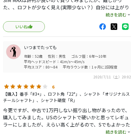
SIM MAXは評判が良いので買ってみましたが、難しかっ
ンカーに入らないクラブだ。
た、、ロフトが少なく見え(実際少ない？）自分には上がり
にくかった、、パワーヒッターにはいいのかな
続きを読む
そこで俺たちはそんなクラブを求めてクラブを物色してき
&#10068;GAPR HIはロフトが大きく見え、かつOPEN
た。
いいね
FACEな座りがGOODです。HEDはかなりの小振りですが、
YouTube を見てあたりをつけてゴルフショップに行くと、
そこがGOODかも、、、ラフとかでも抜けいいかも、、し
ローグとかステレスとか最新のでかいヘッドでカーボンシ
れない、、それと、やはりカチャカチャがあるとロフト調
ャフトのユーティリティを薦められる。
いつまでたっても
整出来、弾道設定できるのがアマチュアにはGOODです。
試打室で打つとすこぶる良い。
年齢：52歳
性別：男性
ゴルフ歴：6年～10年
カキーンという快音とともに真っ直ぐ180ヤード飛び、素晴
平均ヘッドスピード：41m/s～45m/s
平均スコア：80～84
平均ラウンド数：1ヶ月に2回程度
らしいランディングアングルでグリーンにピタッと止まり
そうだ。
2020/7/11（土）20:02
6
しかし、こんなクラブは実戦ではダメだ。
【購入】番手「#3+」、ロフト角「22°」、シャフト「オリジナルス
買ってコースに持ち込めば、ヘッドが重すぎてダブりトッ
チールシャフト」、シャフト硬度「R」
プ、ヘッドが返りすぎて左のOB、反発しすぎてバンカーに
今更ですが、中古で1万円しない掘り出し物があったので、
入れてしまう。
購入してみました。USのシャフトで硬いかと思ってレギュ
俺たちはそんな経験を何度繰り返して途方にくれてきたこ
ラーにしましたが、えらい高く上がるので、Sでもよかった
とだろう。親しくもない団塊にドンマイとはもう言われた
かも知れません。
続きを読む