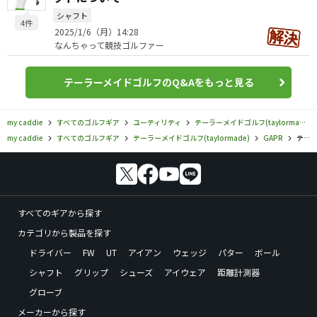
シャフト
4件
2025/1/6（月）14:28
なんちゃって競技ゴルファー
テーラーメイドゴルフのQ&Aをもっと見る
my caddie
すべてのゴルフギア
ユーティリティ
テーラーメイドゴルフ(taylormade)
my caddie
すべてのゴルフギア
テーラーメイドゴルフ(taylormade)
GAPR
テーラーメイドゴルフ／GAPR／ギャッパー ハイの口コミ評価
すべてのギアから探す
カテゴリから製品を探す
ドライバー
FW
UT
アイアン
ウェッジ
パター
ボール
シャフト
グリップ
シューズ
アイウェア
距離計測器
グローブ
メーカーから探す