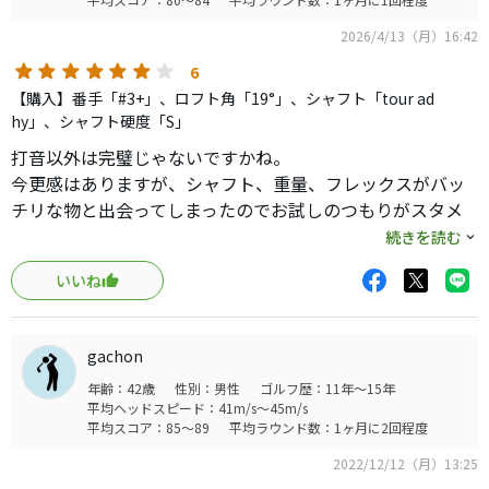
2026/4/13（月）16:42
6
【購入】番手「#3+」、ロフト角「19°」、シャフト「tour ad
hy」、シャフト硬度「S」
打音以外は完璧じゃないですかね。
今更感はありますが、シャフト、重量、フレックスがバッ
チリな物と出会ってしまったのでお試しのつもりがスタメ
ンになりそうです。
続きを読む
クラウンもフェースも黒なので、かなり締まって見えます。
いいね
カチャカチャ付きで色々いじれるのも良い。
打感柔らかくて良い。
捕まりも思ったほど悪くない。
gachon
使用してる人も少なくて良い。
年齢：42歳
性別：男性
ゴルフ歴：11年～15年
mid・lowは打ったことないですが、球上がって良い。
平均ヘッドスピード：41m/s～45m/s
ウッド型UTとアイアン型UTの中間的な感じ。
平均スコア：85～89
平均ラウンド数：1ヶ月に2回程度
やっと200y前後を簡単に打てるクラブに出会えました。打
2022/12/12（月）13:25
音だけ我慢すればとても武器になるクラブだと思います。