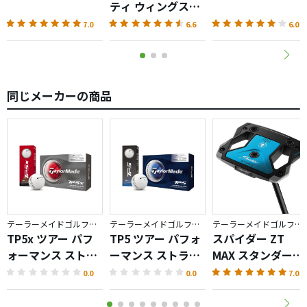
抜けのいいヘッドだから大抵のラフも傾斜も大丈夫だ。ロ
ティ ウィングス
フトなりに上に上がるし、スチールシャフトのおかげであ
AKA（2026）
7.0
6.6
6.0
まり曲がらない。
こいつはお前が狙ったところに、だいたい(このだいたいが
重要だ)ボールを運んでくれる。
同じメーカーの商品
カットに入れればスライスしてくれるし、手を返せばドロ
ーボールだ。
打ち込めば低い球が出るし、ティーアップすれば球は高く
上がる。
逆球が出ることはまずない。
そうだ、こいつは、俺たちの青春そのもの、NSR,TZRとい
ったツーストバイクだ。脳みそを置いていかれるような加
速感は10代の輝きとともにおまえの心にも刻み込まれてる
テーラーメイドゴルフ／TP5
テーラーメイドゴルフ／TP5
テーラーメイドゴルフ／Spider ZT
に違いない。
TP5x ツアー パフ
TP5 ツアー パフォ
スパイダー ZT
魔性の加速だが、最高速度は180キロ、軽量で左右に自由自
ォーマンス ストラ
ーマンス ストライ
MAX スタンダード
在、ダブルディスクでピタッと止まる。しかし、もう生産
イプ ボール
プ ボール
パター
0.0
0.0
7.0
されることはない。