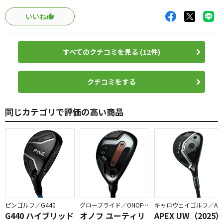
くない。
Ping G410の同じ22度(シャフトは173-85/s)よりも見た目10
そんな中、俺が運命に導かれたように、ゴルフパートナー
いいね
ヤードくらい高く上がり、その分キャリーも出ていて、キ
の特売コーナーで出会ったのがこのGAPRだ。
ャリーとラン合わせてG410よりも10-15ヤードは飛んでま
こいつの小さいヘッドはいかにも難しそうだ。シャフトも
す。G410との比較では一番手分飛んでる感じでしょうか。
スチールでヘッドスピード40を超えない俺には無理かもし
すべてのクチコミを見る (12件)
驚いたのは、GAPRは一般的なユーティリティと比べてヘッ
れない。しかも新品では買えない。
ドが小さいですが、構えてみるとG410よりもフェース面が
大きく見えるんです。
クチコミをする
だが、俺は試打もせず買った。
よくよく比べてみると、GAPRの方が大分ディープフェース
なんですね。それでフェースが大きく見えていました。こ
本題に戻ろう。
同じカテゴリで評価の高い商品
れは購入するまで分かりませんでしたが、大きな安心感で
こいつは飛ぶか？飛ばない。
すし、ラフでも頼りになります。
こいつが曲がるか？曲がらない。
もっと早く買っていれば無駄なユーティリティ投資が抑え
こいつでボールは上がるか？上がる。
られていたのに、ヘッド体積だけで買うのを躊躇してたの
芯を外した時どうなるか？少し飛ばなくなるだけだ。
が悔やまれます。。その位良いです。
これが答えだ。
ヘッドが小さいからダブりもトップも減ったので150ヤード
は飛ぶし、190ヤードは飛ばない
ピンゴルフ／G440
グローブライド／ONOFF AKA
キャロウェイゴルフ／APEX
。
G440 ハイブリッド
オノフ ユーティリ
APEX UW（2025