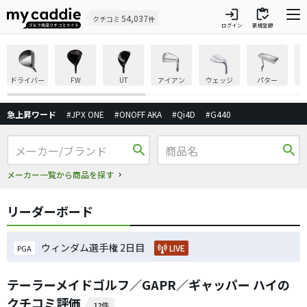
login
inventory
54,037
クチコミ
件
ログイン
新規登録
ドライバー
FW
UT
アイアン
ウェッジ
パター
急上昇ワード
#JPX ONE
#ONOFF AKA
#Qi4D
#G440
search
search
メーカー一覧から商品を探す
リーダーボード
ウィンダム選手権 2日目
LIVE
PGA
テーラーメイドゴルフ／GAPR／ギャッパー ハイの
クチコミ評価
12件