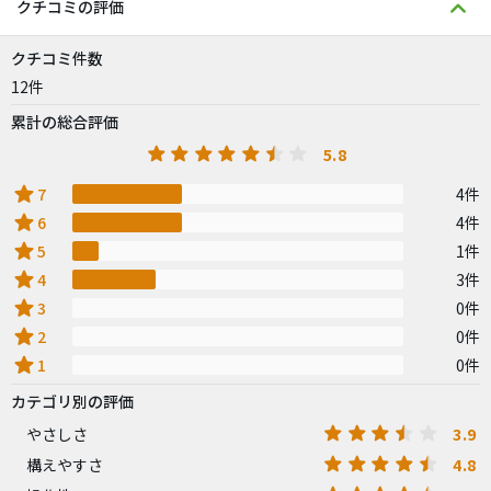
クチコミの評価
クチコミ件数
12件
累計の総合評価
5.8
star
7
4件
star
6
4件
star
5
1件
star
4
3件
star
3
0件
star
2
0件
star
1
0件
カテゴリ別の評価
3.9
やさしさ
4.8
構えやすさ