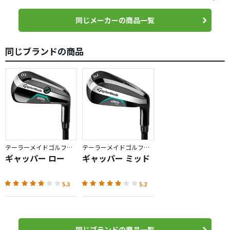
これを手に入れたおまえは150ヤードから180ヤードの悩み
から解消される。
同じメーカーの商品一覧
そして、ドライバー探しとアプローチの練習に集中するこ
とができるだろう。
同じブランドの商品
お前はこれを読み終わった後、しばらく他のレビューや
YouTube(あまりいいことを言われてないが気にするな) を
見て悩むかもしれない。
しかし、やがてヤフオクか楽天でこのクラブを手に入れ
る。
その後、ラウンドを重ねた後のある日、最終ホールの残り
180ヤードをピタッとこのクラブで寄せてバーディーをとっ
て、念願の78、9のベストスコアーを出す。
テーラーメイドゴルフ／GAPR
テーラーメイドゴルフ／GAPR
それからまたしばらくして、お前は俺と一人ゴルフの早朝
ギャッパー ロー
ギャッパー ミッド
スループレーで会うだろう。
お前はふと俺のキャディーバッグの中にグリーンのヘッド
5.3
5.2
カバーを見つけニヤリと笑って俺に言う。「10代のトキメ
キを思い出したよ。」と。
同じブランドの商品一覧