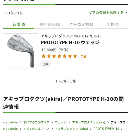
ギアの登録を依頼する
1〜1件／1件
新着順
総合評価順
クチコミ数順
価格順
アキラプロダクツ／PROTOTYPE H-10
PROTOTYPE H-10 ウェッジ
19,800円（単体）
7.0
1件
1〜1件／1件
アキラプロダクツ(akira)／PROTOTYPE H-10の関
連情報
my caddie
すべてのゴルフギア
ウェッジ
アキラプロダクツ(akira)
アキラプロダクツ／PROTOTYPE H-10／ウェッジの口コミ評価
my caddie
すべてのゴルフギア
アキラプロダクツ(akira)
PROTOTYPE H-10
アキ