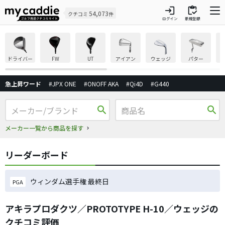
login
inventory
54,073
クチコミ
件
ログイン
新規登録
ドライバー
FW
UT
アイアン
ウェッジ
パター
急上昇ワード
#JPX ONE
#ONOFF AKA
#Qi4D
#G440
search
search
メーカー一覧から商品を探す
リーダーボード
ウィンダム選手権 最終日
PGA
アキラプロダクツ／PROTOTYPE H-10／ウェッジの
クチコミ評価