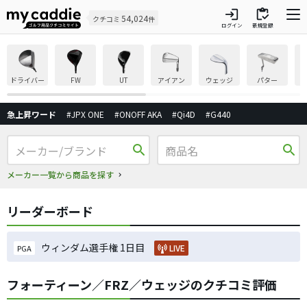
login
inventory
54,024
クチコミ
件
ログイン
新規登録
ドライバー
FW
UT
アイアン
ウェッジ
パター
急上昇ワード
#JPX ONE
#ONOFF AKA
#Qi4D
#G440
search
search
メーカー一覧から商品を探す
リーダーボード
ウィンダム選手権 1日目
LIVE
PGA
フォーティーン／FRZ／ウェッジのクチコミ評価