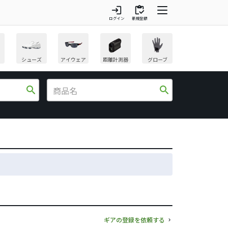
login
inventory
ログイン
新規登録
シューズ
アイウェア
距離計測器
グローブ
search
search
ギアの登録を依頼する