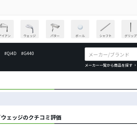
アイアン
ウェッジ
パター
ボール
シャフト
グリップ
#Qi4D
#G440
メーカー一覧から商品を探す
M／ウェッジのクチコミ評価