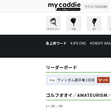
54,024
クチコミ
件
ドライバー
FW
UT
急上昇ワード
#JPX ONE
#ONOFF AKA
リーダーボード
ウィンダム選手権 1日目
LIVE
PGA
ゴルフオオイ／AMATEURIS
1〜2件／2件