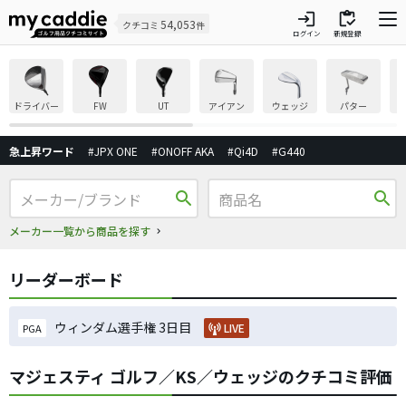
login
inventory
54,053
クチコミ
件
ログイン
新規登録
ドライバー
FW
UT
アイアン
ウェッジ
パター
急上昇ワード
#JPX ONE
#ONOFF AKA
#Qi4D
#G440
search
search
メーカー一覧から商品を探す
リーダーボード
ウィンダム選手権 3日目
LIVE
PGA
マジェスティ ゴルフ／KS／ウェッジのクチコミ評価