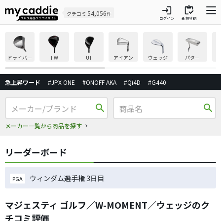
login
inventory
54,056
クチコミ
件
ログイン
新規登録
ドライバー
FW
UT
アイアン
ウェッジ
パター
急上昇ワード
#JPX ONE
#ONOFF AKA
#Qi4D
#G440
search
search
メーカー一覧から商品を探す
リーダーボード
ウィンダム選手権 3日目
PGA
マジェスティ ゴルフ／W-MOMENT／ウェッジのク
チコミ評価