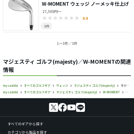
W-MOMENT ウェッジ ノーメッキ仕上げ
27,500円～
0.0
0件
1〜3件／3件
マジェスティ ゴルフ(majesty)／W-MOMENTの関連
情報
my caddie
すべてのゴルフギア
ウェッジ
マジェスティ ゴルフ(majesty)
マジェスティ ゴルフ／W-MOMENT／ウェッジの口コミ評価
my caddie
すべてのゴルフギア
マジェスティ ゴルフ(majesty)
W-MOMENT
マジェ
すべてのギアから探す
カテゴリから製品を探す