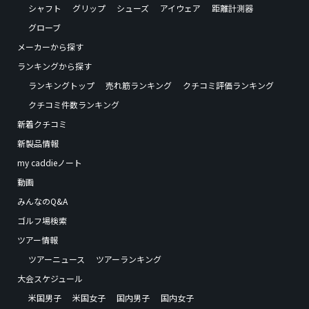
シャフト
グリップ
シューズ
アイウェア
距離計測器
グローブ
メーカーから探す
ランキングから探す
ランキングトップ
売れ筋ランキング
クチコミ評価ランキング
クチコミ件数ランキング
新着クチコミ
新製品情報
my caddieノート
動画
みんなのQ&A
ゴルフ場検索
ツアー情報
ツアーニュース
ツアーランキング
大会スケジュール
米国男子
米国女子
国内男子
国内女子