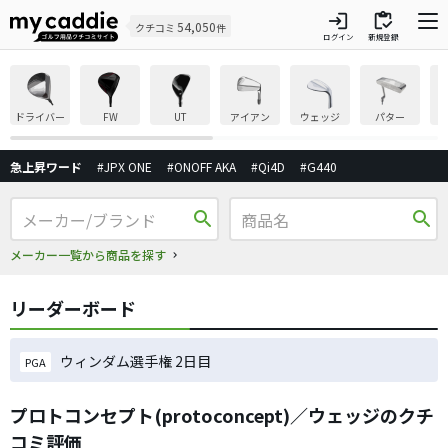
login
inventory
54,050
クチコミ
件
ログイン
新規登録
ドライバー
FW
UT
アイアン
ウェッジ
パター
急上昇ワード
#JPX ONE
#ONOFF AKA
#Qi4D
#G440
search
search
メーカー一覧から商品を探す
リーダーボード
ウィンダム選手権 2日目
PGA
プロトコンセプト(protoconcept)／ウェッジのクチ
コミ評価