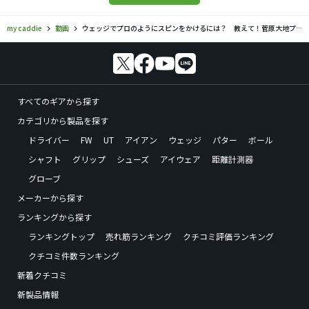
my caddie
動画
ウェッジでプロのようにスピンをかけるには？ 教えて！菅原大地プロ【ギアの解剖学 ＃3】
すべてのギアから探す
カテゴリから製品を探す
ドライバー
FW
UT
アイアン
ウェッジ
パター
ボール
シャフト
グリップ
シューズ
アイウェア
距離計測器
グローブ
メーカーから探す
ランキングから探す
ランキングトップ
売れ筋ランキング
クチコミ評価ランキング
クチコミ件数ランキング
新着クチコミ
新製品情報