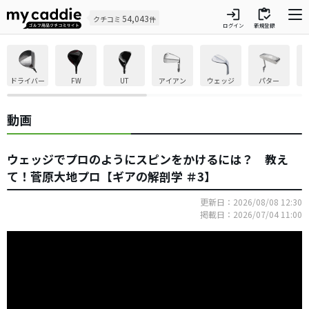
login
inventory
54,043
クチコミ
件
ログイン
新規登録
ドライバー
FW
UT
アイアン
ウェッジ
パター
動画
ウェッジでプロのようにスピンをかけるには？ 教え
て！菅原大地プロ【ギアの解剖学 ＃3】
更新日：2026/08/08 12:30
掲載日：2026/07/04 11:00