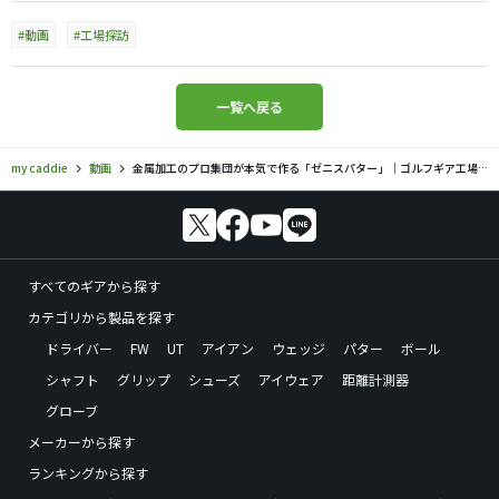
#動画
#工場探訪
一覧へ戻る
my caddie
動画
金属加工のプロ集団が本気で作る「ゼニスパター」｜ゴルフギア工場探訪
すべてのギアから探す
カテゴリから製品を探す
ドライバー
FW
UT
アイアン
ウェッジ
パター
ボール
シャフト
グリップ
シューズ
アイウェア
距離計測器
グローブ
メーカーから探す
ランキングから探す