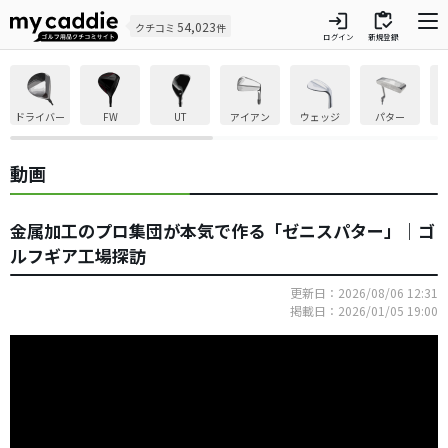
login
inventory
54,023
クチコミ
件
ログイン
新規登録
ドライバー
FW
UT
アイアン
ウェッジ
パター
動画
金属加工のプロ集団が本気で作る「ゼニスパター」｜ゴ
ルフギア工場探訪
更新日：2026/08/06 12:31
掲載日：2026/01/05 19:00