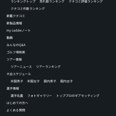
ランキングトップ
売れ筋ランキング
クチコミ評価ランキング
クチコミ件数ランキング
新着クチコミ
新製品情報
my caddieノート
動画
みんなのQ&A
ゴルフ場検索
ツアー情報
ツアーニュース
ツアーランキング
大会スケジュール
米国男子
米国女子
国内男子
国内女子
選手情報
選手名鑑
フォトギャラリー
トッププロのギアセッティング
はじめての方へ
よくある質問