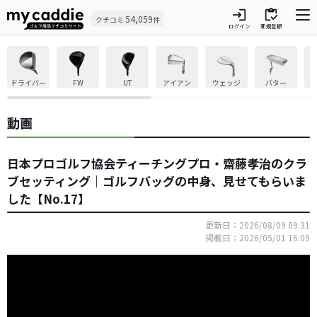
login
inventory
54,059
クチコミ
件
ログイン
新規登録
ドライバー
FW
UT
アイアン
ウェッジ
パター
動画
日本プロゴルフ協会ティーチングプロ・齋藤孝治のクラ
ブセッティング｜ゴルフバッグの中身、見せてもらいま
した【No.17】
更新日：2026/08/09 09:31
掲載日：2026/05/01 16:09