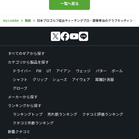
一覧へ戻る
my caddie
動画
日本プロゴルフ協会ティーチングプロ・齋藤孝治のクラブセッティング｜ゴルフバッグの中身、見せてもらいました【No.17】
すべてのギアから探す
カテゴリから製品を探す
ドライバー
FW
UT
アイアン
ウェッジ
パター
ボール
シャフト
グリップ
シューズ
アイウェア
距離計測器
グローブ
メーカーから探す
ランキングから探す
ランキングトップ
売れ筋ランキング
クチコミ評価ランキング
クチコミ件数ランキング
新着クチコミ