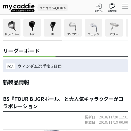
login
inventory
54,038
クチコミ
件
ログイン
新規登録
ドライバー
FW
UT
アイアン
ウェッジ
パター
リーダーボード
ウィンダム選手権 2日目
PGA
新製品情報
BS『TOUR B JGRボール』と大人気キャラクターがコ
ラボレーション
更新日：2018/11/20 11:31
掲載日：2018/11/19 00:00