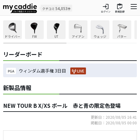
login
inventory
54,053
クチコミ
件
ログイン
新規登録
ドライバー
FW
UT
アイアン
ウェッジ
パター
リーダーボード
ウィンダム選手権 3日目
LIVE
PGA
新製品情報
NEW TOUR B X/XS ボール 赤と青の限定色登場
更新日：2020/08/05 16:41
掲載日：2020/08/05 00:00