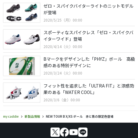
ゼロ・スパイクバイターライトのニットモデル
が登場
2020/5/25（月）00:00
スポーティなスパイクレス「ゼロ・スパイクバ
イターワイド」登場
2020/4/14（火）00:00
Bマークをデザインした「PHYZ」ボール 高級
感のある特別デザインに
2020/3/24（火）00:00
フィット性を追求した「ULTRA FIT」と涼感効
果のある「WATER COOL」
2020/3/6（金）00:00
my caddie
新製品情報
NEW TOUR B X/XS ボール 赤と青の限定色登場