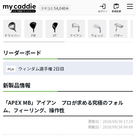
login
inventory
54,040
クチコミ
件
ログイン
新規登録
ドライバー
FW
UT
アイアン
ウェッジ
パター
リーダーボード
ウィンダム選手権 2日目
PGA
新製品情報
「APEX MB」アイアン プロが求める究極のフォル
ム、フィーリング、操作性
更新日：2020/09/30 17:19
掲載日：2020/09/30 00:00