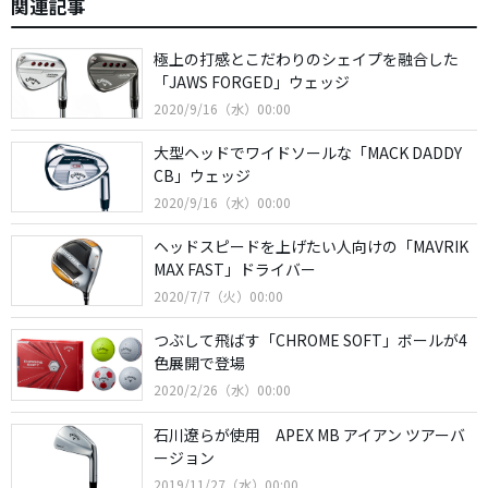
関連記事
極上の打感とこだわりのシェイプを融合した
「JAWS FORGED」ウェッジ
2020/9/16（水）00:00
大型ヘッドでワイドソールな「MACK DADDY
CB」ウェッジ
2020/9/16（水）00:00
ヘッドスピードを上げたい人向けの「MAVRIK
MAX FAST」ドライバー
2020/7/7（火）00:00
つぶして飛ばす「CHROME SOFT」ボールが4
色展開で登場
2020/2/26（水）00:00
石川遼らが使用 APEX MB アイアン ツアーバ
ージョン
2019/11/27（水）00:00