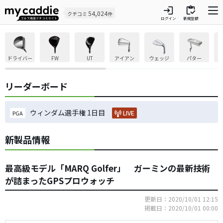
login
inventory
54,024
クチコミ
件
ログイン
新規登録
ドライバー
FW
UT
アイアン
ウェッジ
パター
リーダーボード
ウィンダム選手権 1日目
LIVE
PGA
新製品情報
最高級モデル「MARQ Golfer」 ガーミンの最新技術
が詰まったGPSプロウォッチ
更新日：2020/10/01 12:15
掲載日：2020/10/01 00:00