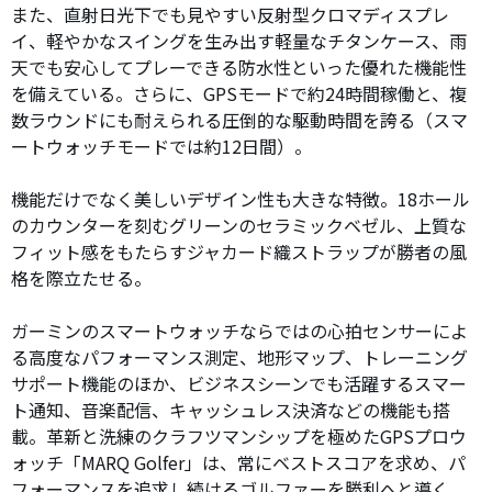
また、直射日光下でも見やすい反射型クロマディスプレ
イ、軽やかなスイングを生み出す軽量なチタンケース、雨
天でも安心してプレーできる防水性といった優れた機能性
を備えている。さらに、GPSモードで約24時間稼働と、複
数ラウンドにも耐えられる圧倒的な駆動時間を誇る（スマ
ートウォッチモードでは約12日間）。
機能だけでなく美しいデザイン性も大きな特徴。18ホール
のカウンターを刻むグリーンのセラミックベゼル、上質な
フィット感をもたらすジャカード織ストラップが勝者の風
格を際立たせる。
ガーミンのスマートウォッチならではの心拍センサーによ
る高度なパフォーマンス測定、地形マップ、トレーニング
サポート機能のほか、ビジネスシーンでも活躍するスマー
ト通知、音楽配信、キャッシュレス決済などの機能も搭
載。革新と洗練のクラフツマンシップを極めたGPSプロウ
ォッチ「MARQ Golfer」は、常にベストスコアを求め、パ
フォーマンスを追求し続けるゴルファーを勝利へと導く。