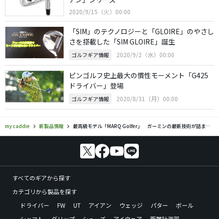
2020/9/15（火）00:00
「SIM」のテクノロジーと「GLOIRE」のやさし
さを搭載した「SIM GLOIRE」誕生
2020/9/2（水）00:00
ゴルフギア情報
ピンゴルフ史上最大の慣性モーメント「G425
ドライバー」登場
2020/8/31（月）00:00
ゴルフギア情報
my caddie
新製品情報
最高級モデル「MARQ Golfer」 ガーミンの最新技術が詰まったGPSプロウォッチ
すべてのギアから探す
カテゴリから製品を探す
ドライバー
FW
UT
アイアン
ウェッジ
パター
ボール
シャフト
グリップ
シューズ
アイウェア
距離計測器