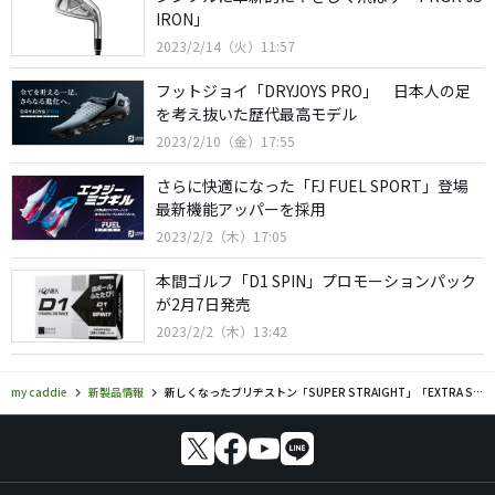
IRON」
2023/2/14（火）11:57
フットジョイ「DRYJOYS PRO」 日本人の足
を考え抜いた歴代最高モデル
2023/2/10（金）17:55
さらに快適になった「FJ FUEL SPORT」登場
最新機能アッパーを採用
2023/2/2（木）17:05
本間ゴルフ「D1 SPIN」プロモーションパック
が2月7日発売
2023/2/2（木）13:42
my caddie
新製品情報
新しくなったブリヂストン「SUPER STRAIGHT」「EXTRA SOFT」発売