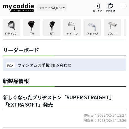
login
inventory
54,022
クチコミ
件
ログイン
新規登録
ドライバー
FW
UT
アイアン
ウェッジ
パター
リーダーボード
ウィンダム選手権 組み合わせ
PGA
新製品情報
新しくなったブリヂストン「SUPER STRAIGHT」
「EXTRA SOFT」発売
更新日：2023/02/14 12:27
掲載日：2023/02/14 12:26