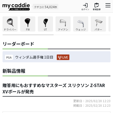
login
inventory
54,024
クチコミ
件
ログイン
新規登録
ドライバー
FW
UT
アイアン
ウェッジ
パター
リーダーボード
ウィンダム選手権 1日目
LIVE
PGA
新製品情報
贈答用にもおすすめなマスターズ スリクソン Z-STAR
XVボールが発売
更新日：2025/02/20 12:23
掲載日：2025/02/20 12:23