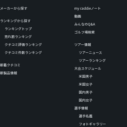
メーカーから探す
my caddieノート
動画
ランキングから探す
みんなのQ&A
ランキングトップ
ゴルフ場検索
売れ筋ランキング
クチコミ評価ランキング
ツアー情報
クチコミ件数ランキング
ツアーニュース
ツアーランキング
新着クチコミ
大会スケジュール
新製品情報
米国男子
米国女子
国内男子
国内女子
選手情報
選手名鑑
フォトギャラリー