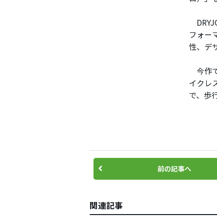
DRYJ
フォー
性、デザ
今作で
イクレ
で、歩
前の記事へ
関連記事