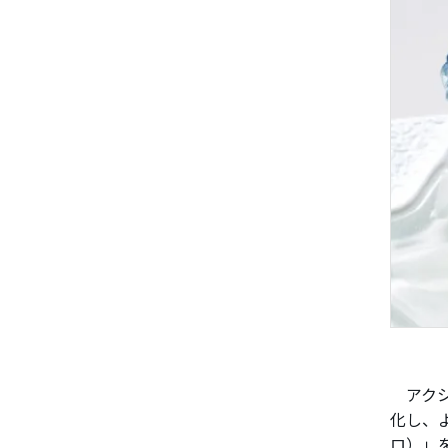
アクシ
化し、よ
ロ）」を