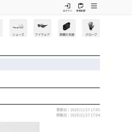
login
inventory
ログイン
新規登録
シューズ
アイウェア
距離計測器
グローブ
更新日：2025/11/17 17:05
掲載日：2025/11/17 17:04