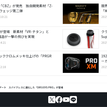
「CBZ」が発売 独自開発素材「Z-
限
のウェッジ第二弾
「M
10:21
202
目が登場 新素材「VR-チタン」と
クラ
X」構造が一撃の飛びを実現
Su
4:21
202
ッククロムメッキ仕上げの「PRGR
1
ー
2:18
202
ート スパイクレスに進化した「DRYJOYS PRO」が登場