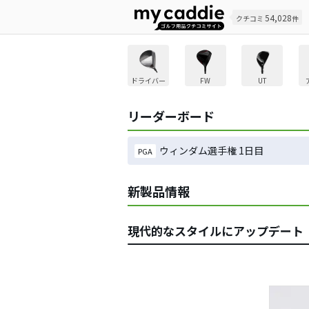
54,028
クチコミ
件
ドライバー
FW
UT
リーダーボード
ウィンダム選手権 1日目
PGA
新製品情報
現代的なスタイルにアップデート ス