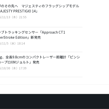
界のその先へ マジェスティのフラッグシップモデル
AJESTY PRESTIGIO 14」
5/11/13（木）21:55
ブトラッキングセンサー「Approach CT1
perStroke Edition」新発売
5/11/5（水）18:14
92g、全長9.8cmのコンパクトレーザー距離計「ピンシ
カープロXMジョルト」発売
5/10/30（木）17:39