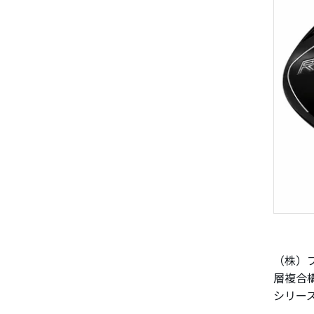
（株）プ
層複合
シリー