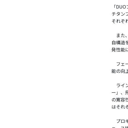
「DU
チタン
それぞ
また、
自構造
発性能
フェー
能の向
ライン
ー」、
の寛容
はそれぞ
プロギ