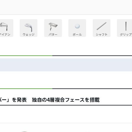
アイアン
ウェッジ
パター
ボール
シャフト
グリップ
イバー」を発表 独自の4層複合フェースを搭載