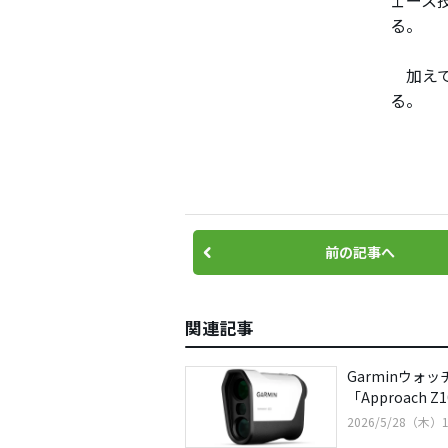
ェース
る。
加えて
る。
前の記事へ
関連記事
Garminウォ
「Approach 
2026/5/28（木）1