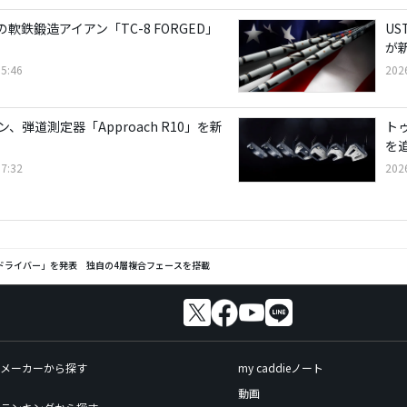
軟鉄鍛造アイアン「TC-8 FORGED」
US
が
5:46
202
、弾道測定器「Approach R10」を新
トゥ
を
7:32
202
O ドライバー」を発表 独自の4層複合フェースを搭載
メーカーから探す
my caddieノート
動画
ランキングから探す