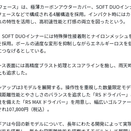
Oフェース」は、極薄カーボンアウターカバー、SOFT DUOイ
フェースなどで構成される4層構造を採用。インパクト時にはカ
れの特性を活用し、高初速性能と打感の両立を図ったという。
SOFT DUOインナーには特殊弾性接着剤とナイロンメッシュ
を採用。ボールの過度な変形を抑制しながらエネルギーロスを
につなげるとしている。
ス表面には高精度ブラスト処理とスコアラインを施し、雨天
上も追求した。
アップは3モデルを展開する。操作性を重視した数量限定モデル「
飛距離性能とやさしさのバランスを追求した「RS ドライバー
性を備えた「RS MAX ドライバー」を用意し、幅広いゴルファ
れ107,800円（税込）。
アは今回の新モデルについて、長年にわたる開発によって実