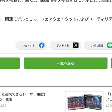
技術を搭載し、新たな飛距離性能を提案するモデルとして展開
、関連モデルとして、フェアウェイウッドおよびユーティリテ
シェアする
ポストする
LINEで送る
一覧へ戻る
ッチと連携できるレーザー距離計
「T
Z10」発表
メ
3:38
202