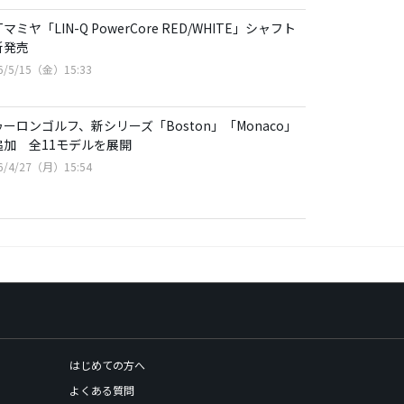
Tマミヤ「LIN-Q PowerCore RED/WHITE」シャフト
新発売
6/5/15（金）15:33
ーロンゴルフ、新シリーズ「Boston」「Monaco」
追加 全11モデルを展開
6/4/27（月）15:54
はじめての方へ
よくある質問