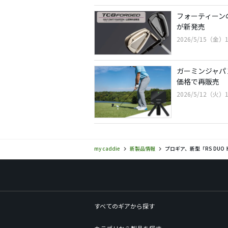
フォーティーンの
が新発売
2026/5/15（金）1
ガーミンジャパン
価格で再販売
2026/5/12（火）1
my caddie
新製品情報
プロギア、新型「RS DU
すべてのギアから探す
カテゴリから製品を探す