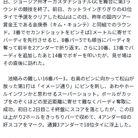
日、ジョージア州オーガスタナショナルGCを舞台に第3ラ
ウンドの競技を終了。前日、カットラインぎりぎりの43位
タイで予選をクリアした松山はこの日、昨年の国内ツアー
賞金王である金庚泰（キム・キョンテ）と同組でのラウン
ド。3番でセカンドショットをピンそば1メートルに寄せて
バーディを先行させると、8番パー5でも順当にバーディを
奪って前半を2アンダーで折り返す。さらに10番、13番でバ
ーディを追加したあと14番でボギーを叩いたが、見せ場は
その直後に訪れた。
池絡みの難しい16番パー3。右奥のピンに向かって松山が
放った第1打は「イメージ通り」にピンを刺し、あわやホー
ルインワンかと思わせるスーパーショット。ボールがカッ
プをのぞくほどの至近距離に寄せて難なくバーディ奪取に
成功。初日と2日目こそ終盤にスコアを落としたが、この日
は上がり2ホールをきっちりパーで収めて、4アンダー68の
好スコアをマーク。通算3アンダーで18位タイに浮上した。