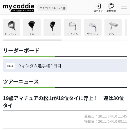
login
inventory
54,025
クチコミ
件
ログイン
新規登録
ドライバー
FW
UT
アイアン
ウェッジ
パター
リーダーボード
ウィンダム選手権 1日目
PGA
ツアーニュース
19歳アマチュアの松山が18位タイに浮上！ 遼は30位
タイ
更新日：2011/04/10 11:45
掲載日：2011/04/10 09:11