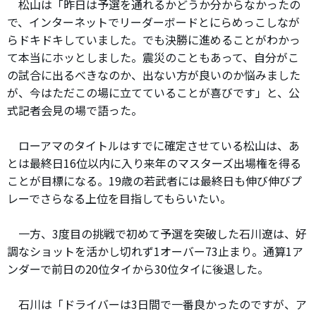
松山は「昨日は予選を通れるかどうか分からなかったの
で、インターネットでリーダーボードとにらめっこしなが
らドキドキしていました。でも決勝に進めることがわかっ
て本当にホッとしました。震災のこともあって、自分がこ
の試合に出るべきなのか、出ない方が良いのか悩みました
が、今はただこの場に立てていることが喜びです」と、公
式記者会見の場で語った。
ローアマのタイトルはすでに確定させている松山は、あ
とは最終日16位以内に入り来年のマスターズ出場権を得る
ことが目標になる。19歳の若武者には最終日も伸び伸びプ
レーでさらなる上位を目指してもらいたい。
一方、3度目の挑戦で初めて予選を突破した石川遼は、好
調なショットを活かし切れず1オーバー73止まり。通算1ア
ンダーで前日の20位タイから30位タイに後退した。
石川は「ドライバーは3日間で一番良かったのですが、ア