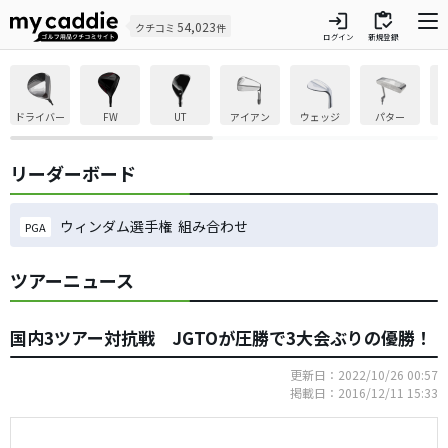
login
inventory
54,023
クチコミ
件
ログイン
新規登録
ドライバー
FW
UT
アイアン
ウェッジ
パター
リーダーボード
ウィンダム選手権 組み合わせ
PGA
ツアーニュース
国内3ツアー対抗戦 JGTOが圧勝で3大会ぶりの優勝！
更新日：2022/10/26 00:57
掲載日：2016/12/11 15:33