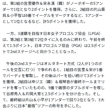
は、第1組の宮里優作＆宋永漢（韓）がノーボギーの5アン
ダーで1位となり2ポイントを獲得。さらに、2組目の片山晋
呉＆小平智は6番でイーグルをマークするなど、5アンダー
として1位となるなど、計5ポイントを獲得した。
一方、3連覇を目指す日本女子プロゴルフ協会（LPGA）
は、第2組と第3組で2位タイに入るのみに終わり、午前を終
えて1.5ポイント。日本プロゴルフ協会（PGA）は2.5ポイン
トで2ndステージへと向かうこととなった。
午後の2ndステージはオルタネート方式（2人が1つのボ
ールを交互に打つ）で争われると、1組目の宮里＆宋が1番
でバーディを奪取し、その後はパーを拾い続けて3ポイント
を獲得。2組目は申ジエ（韓）＆堀琴音が最終ホールまでリ
ードを奪っていたものの、9番で痛恨のダブルボギーを喫し
て谷原秀人＆片岡大育と2.5ポイントを分け合った。そし
て、最終組は片山＆小平が1アンダーで回り1位となり、3大
会ぶりに日本“最強”ツアーの称号を手にした。