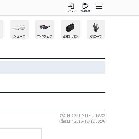
login
inventory
ログイン
新規登録
シューズ
アイウェア
距離計測器
グローブ
更新日：2017/11/22 12:32
掲載日：2016/12/12 09:38