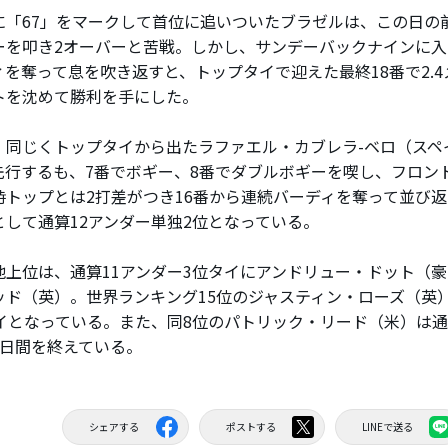
「67」をマークして首位に追いついたブラゼルは、この日の前
ーを叩き2オーバーと苦戦。しかし、サンデーバックナインに入り
ィを奪って息を吹き返すと、トップタイで迎えた最終18番で2.
トを沈めて勝利を手にした。
同じくトップタイから出たラファエル・カブレラ-ベロ（スペ
先行するも、7番でボギー、8番でダブルボギーを喫し、フロン
時トップとは2打差がつき16番から連続バーディを奪って並び返
として通算12アンダー単独2位となっている。
上位は、通算11アンダー3位タイにアンドリュー・ドット（
ッド（英）。世界ランキング15位のジャスティン・ローズ（英
タイとなっている。また、同8位のパトリック・リード（米）は通
4日間を終えている。
シェアする
ポストする
LINEで送る