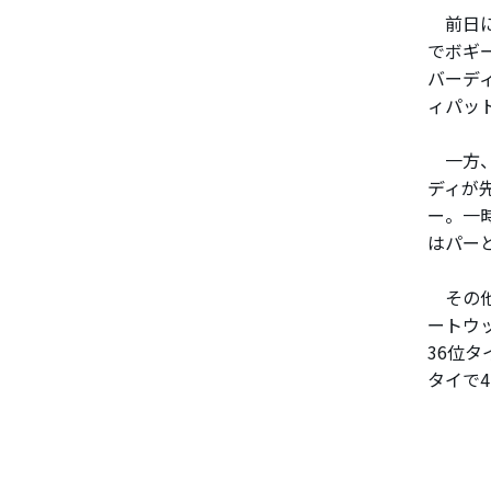
前日に
でボギ
バーデ
ィパッ
一方、
ディが
ー。一
はパー
その他
ートウ
36位
タイで