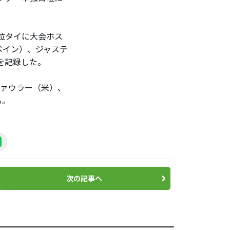
位タイに大会ホス
ペイン）、ジャステ
を記録した。
ファウラー（米）、
る。
次の記事へ