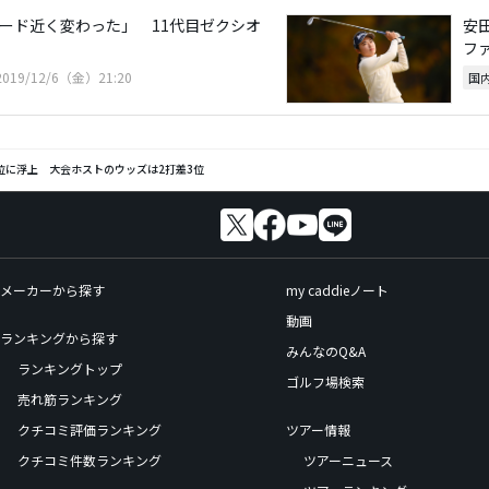
ヤード近く変わった」 11代目ゼクシオ
安
フ
2019/12/6（金）21:20
国
位に浮上 大会ホストのウッズは2打差3位
メーカーから探す
my caddieノート
動画
ランキングから探す
みんなのQ&A
ランキングトップ
ゴルフ場検索
売れ筋ランキング
クチコミ評価ランキング
ツアー情報
クチコミ件数ランキング
ツアーニュース