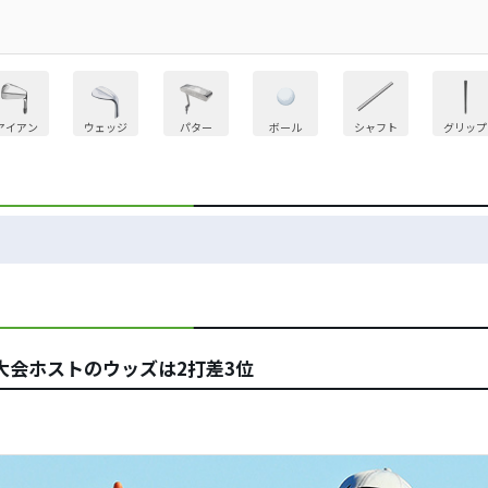
アイアン
ウェッジ
パター
ボール
シャフト
グリップ
大会ホストのウッズは2打差3位