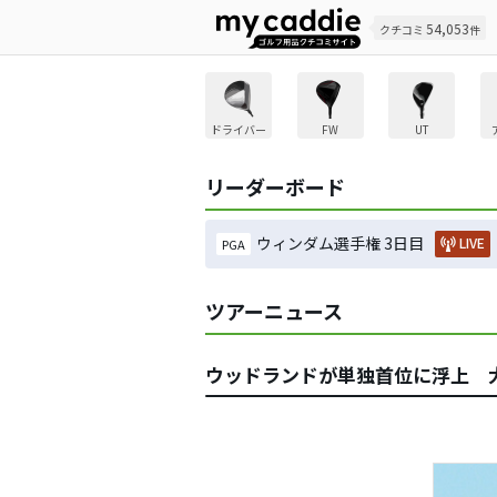
54,053
クチコミ
件
ドライバー
FW
UT
リーダーボード
ウィンダム選手権 3日目
LIVE
PGA
ツアーニュース
ウッドランドが単独首位に浮上 