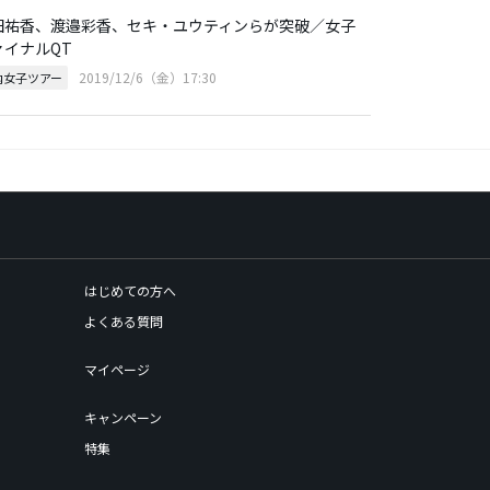
田祐香、渡邉彩香、セキ・ユウティンらが突破／女子
ァイナルQT
2019/12/6（金）17:30
内女子ツアー
はじめての方へ
よくある質問
マイページ
キャンペーン
特集