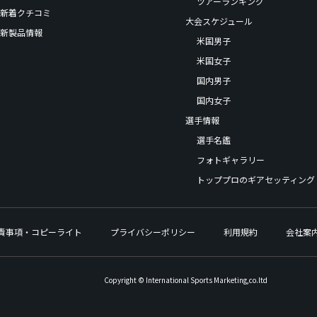
ツアーランキング
新着クチコミ
大会スケジュール
新製品情報
米国男子
米国女子
国内男子
国内女子
選手情報
選手名鑑
フォトギャラリー
トッププロのギアセッティング
責事項・コピーライト
プライバシーポリシー
利用規約
会社案
Copyright © International Sports Marketing,co.ltd