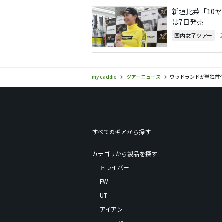
新垣比菜「10
は7日発売
国内女子ツアー
my caddie
ツアーニュース
ウッドランドが単独首
すべてのギアから探す
カテゴリから製品を探す
ドライバー
FW
UT
アイアン