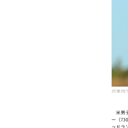
2打差3位
米男子
ー（7
ッドラ