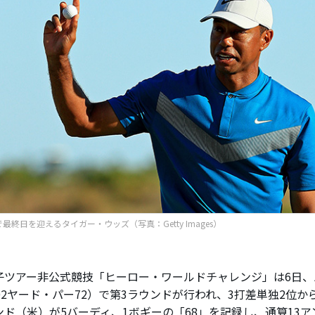
で最終日を迎えるタイガー・ウッズ（写真：Getty Images）
ツアー非公式競技「ヒーロー・ワールドチャレンジ」は6日、
302ヤード・パー72）で第3ラウンドが行われ、3打差単独2位
ンド（米）が5バーディ、1ボギーの「68」を記録し、通算13