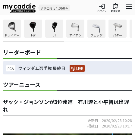
login
inventory
54,060
クチコミ
件
ログイン
新規登録
ドライバー
FW
UT
アイアン
ウェッジ
パター
リーダーボード
ウィンダム選手権 最終日
LIVE
PGA
ツアーニュース
ザック・ジョンソンが3位発進 石川遼と小平智は出遅
れ
更新日：2020/02/28 10:28
掲載日：2020/02/28 10:17