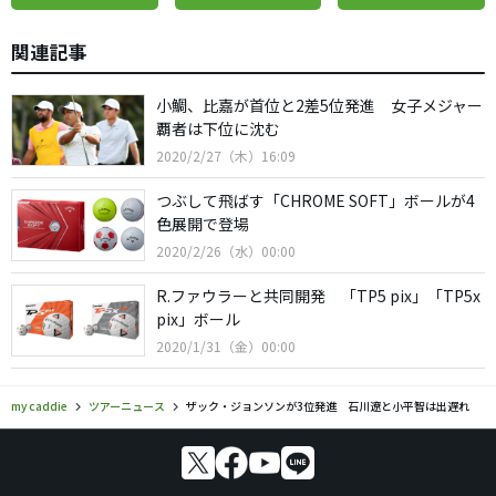
関連記事
小鯛、比嘉が首位と2差5位発進 女子メジャー
覇者は下位に沈む
2020/2/27（木）16:09
つぶして飛ばす「CHROME SOFT」ボールが4
色展開で登場
2020/2/26（水）00:00
R.ファウラーと共同開発 「TP5 pix」「TP5x
pix」ボール
2020/1/31（金）00:00
my caddie
ツアーニュース
ザック・ジョンソンが3位発進 石川遼と小平智は出遅れ