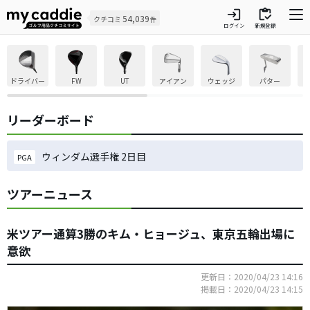
login
inventory
54,039
クチコミ
件
ログイン
新規登録
ドライバー
FW
UT
アイアン
ウェッジ
パター
リーダーボード
ウィンダム選手権 2日目
PGA
ツアーニュース
米ツアー通算3勝のキム・ヒョージュ、東京五輪出場に
意欲
更新日：2020/04/23 14:16
掲載日：2020/04/23 14:15