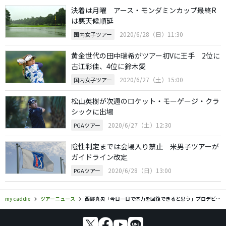
決着は月曜 アース・モンダミンカップ最終R
は悪天候順延
2020/6/28（日）11:30
国内女子ツアー
黄金世代の田中瑞希がツアー初Vに王手 2位に
古江彩佳、4位に鈴木愛
2020/6/27（土）15:00
国内女子ツアー
松山英樹が次週のロケット・モーゲージ・クラ
シックに出場
2020/6/27（土）12:30
PGAツアー
陰性判定までは会場入り禁止 米男子ツアーが
ガイドライン改定
2020/6/28（日）13:00
PGAツアー
my caddie
ツアーニュース
西郷真央「今日一日で体力を回復できると思う」プロデビュー戦Vを狙う