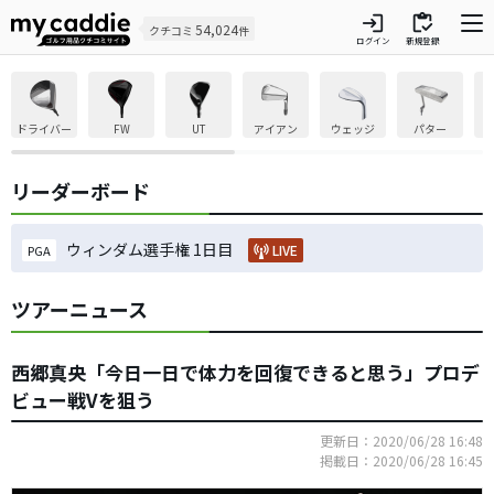
login
inventory
54,024
クチコミ
件
ログイン
新規登録
ドライバー
FW
UT
アイアン
ウェッジ
パター
リーダーボード
ウィンダム選手権 1日目
LIVE
PGA
ツアーニュース
西郷真央「今日一日で体力を回復できると思う」プロデ
ビュー戦Vを狙う
更新日：2020/06/28 16:48
掲載日：2020/06/28 16:45