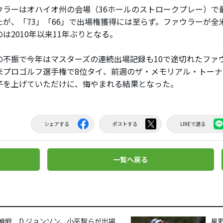
ラーはオハイオ州の会場（36ホールのストロークプレー）で
たが、「73」「66」で出場権獲得には至らず。ファウラーが全
は2010年以来11年ぶりとなる。
不振で今年はマスターズの連続出場記録も10で途切れたファ
米プロゴルフ選手権で8位タイ、前週のザ・メモリアル・トーナ
子を上げていただけに、悔やまれる結果となった。
シェアする
ポストする
LINEで送る
一覧へ戻る
哨戦 D.ジョンソン、小平智らが出場
星