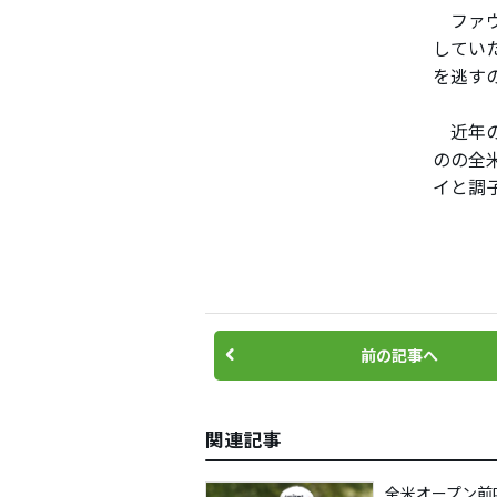
ファウ
してい
を逃すの
近年の
のの全
イと調
前の記事へ
関連記事
全米オープン前