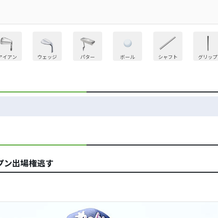
アイアン
ウェッジ
パター
ボール
シャフト
グリップ
プン出場権逃す