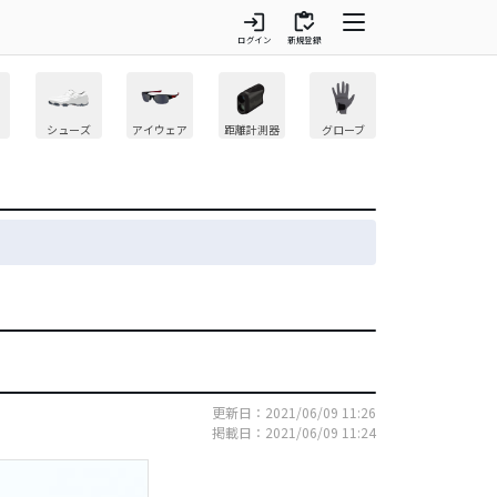
login
inventory
ログイン
新規登録
シューズ
アイウェア
距離計測器
グローブ
更新日：2021/06/09 11:26
掲載日：2021/06/09 11:24