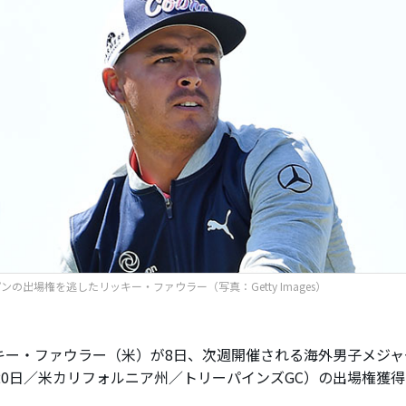
ンの出場権を逃したリッキー・ファウラー（写真：Getty Images）
ー・ファウラー（米）が8日、次週開催される海外男子メジャ
〜20日／米カリフォルニア州／トリーパインズGC）の出場権獲