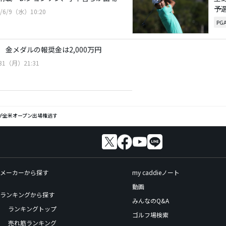
予
1/6/9（水）10:20
PG
金メダルの報奨金は2,000万円
/31（月）21:31
が全米オープン出場権逃す
メーカーから探す
my caddieノート
動画
ランキングから探す
みんなのQ&A
ランキングトップ
ゴルフ場検索
売れ筋ランキング