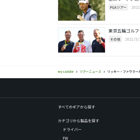
202
PGAツアー
東京五輪ゴルフ 
2021/5
その他
my caddie
ツアーニュース
リッキー・ファウラー
すべてのギアから探す
カテゴリから製品を探す
ドライバー
FW