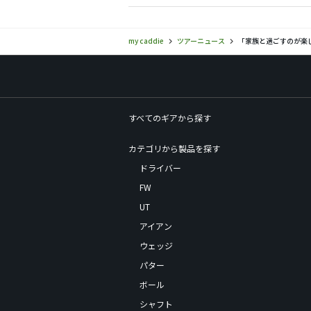
my caddie
ツアーニュース
「家族と過ごすのが楽し
すべてのギアから探す
カテゴリから製品を探す
ドライバー
FW
UT
アイアン
ウェッジ
パター
ボール
シャフト