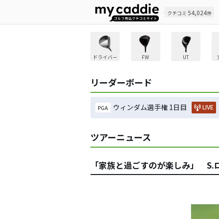
54,024
クチコミ
件
ドライバー
FW
UT
リーダーボード
ウィンダム選手権 1日目
LIVE
PGA
ツアーニュース
「家族と過ごすのが楽しみ」 S.