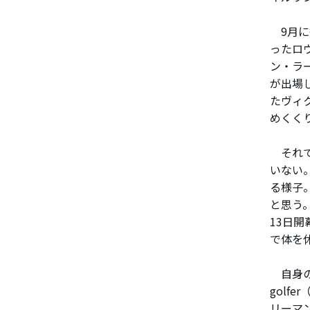
9月に
ったロ
ン・ラ
が出場
たヴィ
めくく
それで
いない
る様子
と思う
13日
で体を
自身のツイ
gol
リーマ