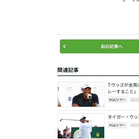
前の記事へ
関連記事
T.ウッズが会見
レーすること」
202
PGAツアー
タイガー・ウッズ
202
PGAツアー