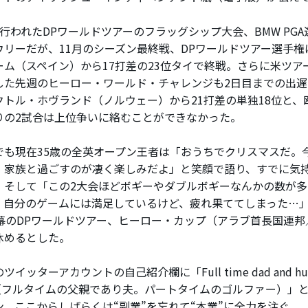
行われたDPワールドツアーのフラッグシップ大会、BMW PG
ウリーだが、11月のシーズン最終戦、DPワールドツアー選手権
ーム（スペイン）から17打差の23位タイで終戦。さらに米ツア
した先週のヒーロー・ワールド・チャレンジも2日目までの出遅
クトル・ホヴランド（ノルウェー）から21打差の単独18位と、
りの2試合は上位争いに絡むことができなかった。
も現在35歳の全英オープン王者は「おうちでクリスマスだ。
。家族と過ごすのが凄く楽しみだよ」と笑顔で語り、すでに気
。そして「この2大会ほどボギーやダブルボギーなんかの数が
。自分のゲームには満足しているけど、疲れ果ててしまった…」
開幕のDPワールドツアー、ヒーロー・カップ（アラブ首長国連邦
休めるとした。
ッターアカウントの自己紹介欄に「Full time dad and husban
fer（フルタイムの父親であり夫。パートタイムのゴルファー）」
ン。ここからしばらくは“副業”を忘れて“本業”に全力を注ぐ。