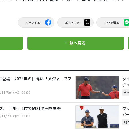
シェアする
ポストする
LINEで送る
一覧へ戻る
に登場 2023年の目標は「メジャーでプ
タ
チ
2/11/30（水）00:00
チ
、「PIP」1位で約21億円を獲得
ウ
ピ
2/11/23（水）00:00
PG