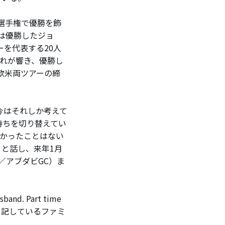
A選手権で優勝を飾
は優勝したジョ
ーを代表する20人
れが響き、優勝し
欧米両ツアーの締
今はそれしか考えて
持ちを切り替えてい
多かったことはない
と話し、来年1月
／アブダビGC）ま
d. Part time
と記しているファミ