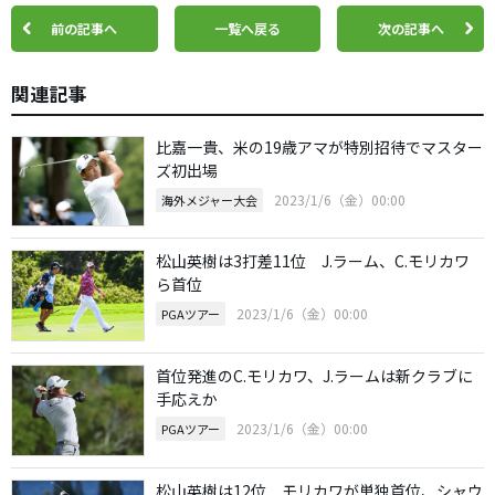
前の記事へ
一覧へ戻る
次の記事へ
関連記事
比嘉一貴、米の19歳アマが特別招待でマスター
ズ初出場
2023/1/6（金）00:00
海外メジャー大会
松山英樹は3打差11位 J.ラーム、C.モリカワ
ら首位
2023/1/6（金）00:00
PGAツアー
首位発進のC.モリカワ、J.ラームは新クラブに
手応えか
2023/1/6（金）00:00
PGAツアー
松山英樹は12位 モリカワが単独首位、シャウ