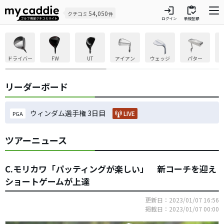
login
inventory
54,050
クチコミ
件
ログイン
新規登録
ドライバー
FW
UT
アイアン
ウェッジ
パター
リーダーボード
ウィンダム選手権 3日目
LIVE
PGA
ツアーニュース
C.モリカワ「パッティングが楽しい」 新コーチを迎え
ショートゲームが上達
更新日：2023/01/07 16:56
掲載日：2023/01/07 00:00