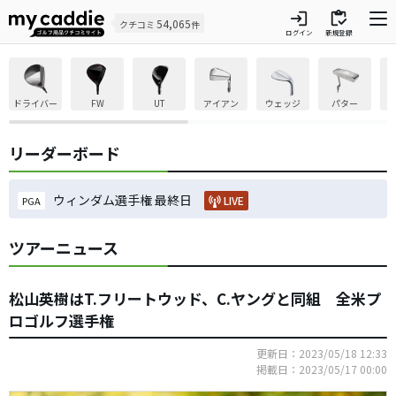
login
inventory
54,065
クチコミ
件
ログイン
新規登録
ドライバー
FW
UT
アイアン
ウェッジ
パター
リーダーボード
ウィンダム選手権 最終日
LIVE
PGA
ツアーニュース
松山英樹はT.フリートウッド、C.ヤングと同組 全米プ
ロゴルフ選手権
更新日：2023/05/18 12:33
掲載日：2023/05/17 00:00