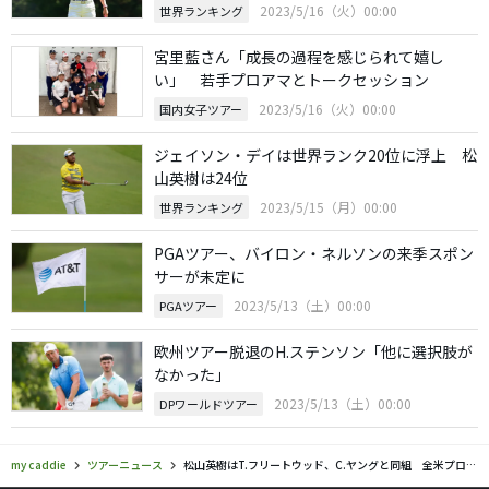
2023/5/16（火）00:00
世界ランキング
宮里藍さん「成長の過程を感じられて嬉し
い」 若手プロアマとトークセッション
2023/5/16（火）00:00
国内女子ツアー
ジェイソン・デイは世界ランク20位に浮上 松
山英樹は24位
2023/5/15（月）00:00
世界ランキング
PGAツアー、バイロン・ネルソンの来季スポン
サーが未定に
2023/5/13（土）00:00
PGAツアー
欧州ツアー脱退のH.ステンソン「他に選択肢が
なかった」
2023/5/13（土）00:00
DPワールドツアー
my caddie
ツアーニュース
松山英樹はT.フリートウッド、C.ヤングと同組 全米プロゴルフ選手権