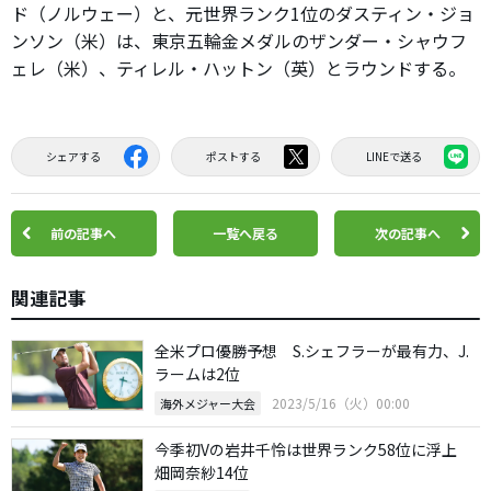
ド（ノルウェー）と、元世界ランク1位のダスティン・ジョ
ンソン（米）は、東京五輪金メダルのザンダー・シャウフ
ェレ（米）、ティレル・ハットン（英）とラウンドする。
シェアする
ポストする
LINEで送る
前の記事へ
一覧へ戻る
次の記事へ
関連記事
全米プロ優勝予想 S.シェフラーが最有力、J.
ラームは2位
2023/5/16（火）00:00
海外メジャー大会
今季初Vの岩井千怜は世界ランク58位に浮上
畑岡奈紗14位